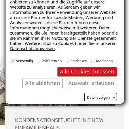
anbieten zu können und die Zugriffe auf unsere
Website zu analysieren. Außerdem geben wir
Informationen zu Ihrer Verwendung unserer Website
Schnelle Nutzung als Wohnraum
Ratgeber „Schimmel“
an unsere Partner für soziale Medien, Werbung und
Analysen weiter. Unsere Partner führen diese
– jetzt kostenlos erhalten!
Informationen möglicherweise mit weiteren Daten
zusammen, die Sie ihnen bereitgestellt haben oder die
Nicht brennbar
sie im Rahmen Ihrer Nutzung der Dienste gesammelt
haben. Weitere Infos zu Cookies finden Sie in unseren
Datenschutzhinweisen
.
E-Mail eingeben
Notwendig
Präferenzen
Statistiken
Marketing
Alle Cookies zulassen
Alle ablehnen
Auswahl erlauben
Kostenlosen Ratgeber anfordern
Details zeigen
Voraussetzung für den Erhalt des kostenfreien
Ratgebers ist die Anmeldung zu unserem Newsletter.
KONDENSATIONSFEUCHTE IN EINEM
EINFAMILIENHAUS