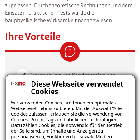
zugelassen
. Durch theoretische Rechnungen und dem
Einsatz in praktischen Tests wurde die
bauphysikalische Wirksamkeit nachgewiesen.
Ihre Vorteile
Vorbeugung von Kondensation und
Diese Webseite verwendet
Schimmelpilzbefall
Cookies
Umweltfreundlich, ökologischer
Wir verwenden Cookies, um Ihnen ein optimales
Baustoff
Webseiten-Erlebnis zu bieten. Mit der Auswahl “Alle
Cookies zulassen” erlauben Sie die Verwendung von
Behagliches Raumklima durch
Cookies, Pixeln, Tags und ähnlichen Technologien.
Dazu zählen Cookies, die notwendig für den Betrieb
klimaregulierende Wirkung
der Seite sind, um Inhalte und Anzeigen zu
personalisieren, Funktionen für soziale Medien
Wertsteigerung der Immobilie