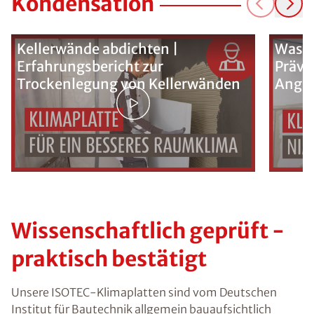
Kondensation
Kellerwände abdichten |
Was k
Erfahrungsbericht zur
Präve
Trockenlegung von Kellerwänden
Ange
Wissenschaftlich geprüft -
praktisch bestätigt
Unsere ISOTEC-Klimaplatten sind vom Deutschen
Institut für Bautechnik
allgemein bauaufsichtlich