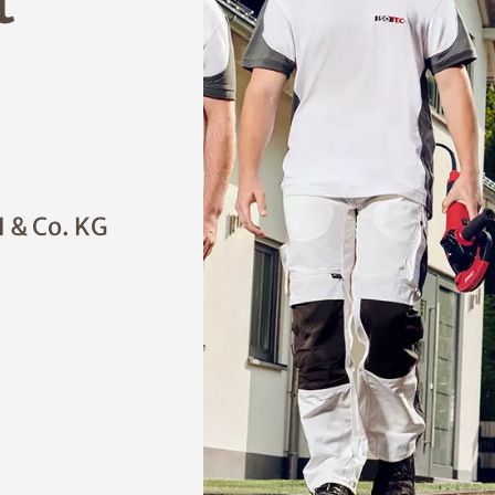
t
 & Co. KG