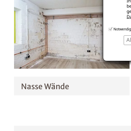
In
be
ge
D
Notwendig
A
Nasse Wände