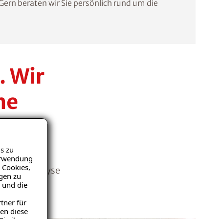
Gern beraten wir Sie persönlich rund um die
. Wir
he
s zu
schäden an
Verwendung
 Cookies,
Problemanalyse
igen zu
niveau. Wir
 und die
tner für
en diese