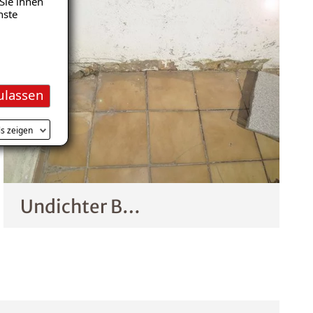
Sie ihnen
nste
ulassen
ls zeigen
Undichter Balkon