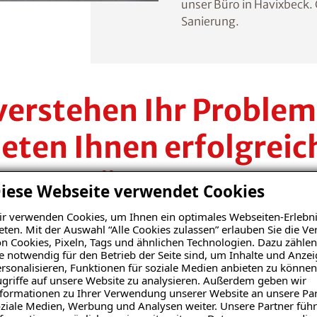
unser Büro in Havixbeck. 
Sanierung.
verstehen Ihr Problem
ieten Ihnen erfolgreic
Lösungen.
iese Webseite verwendet Cookies
r verwenden Cookies, um Ihnen ein optimales Webseiten-Erlebni
Spezialisten im Kampf gegen Feuchte- und Schimmel
eten. Mit der Auswahl “Alle Cookies zulassen” erlauben Sie die 
n Cookies, Pixeln, Tags und ähnlichen Technologien. Dazu zählen
re zuverlässigen Mitarbeiter begleiten Sie von der 
e notwendig für den Betrieb der Seite sind, um Inhalte und Anze
folgreichen Sanierungslösung auf höchstem Qualitäts
rsonalisieren, Funktionen für soziale Medien anbieten zu können
griffe auf unsere Website zu analysieren. Außerdem geben wir
vertrauen auf unsere Kompetenz. Vertrauen Sie uns.
formationen zu Ihrer Verwendung unserer Website an unsere Par
ziale Medien, Werbung und Analysen weiter. Unsere Partner führ