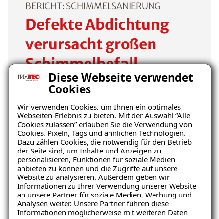
BERICHT: SCHIMMELSANIERUNG
Defekte Abdichtung
verursacht großen
Schimmelbefall
Diese Webseite verwendet
Cookies
Schon nach kurzer Zeit kam vollflächiger
Schimmelpilzbefall zum Vorschein. Da das
Wir verwenden Cookies, um Ihnen ein optimales
Schimmelspray aus dem Baumarkt nichts
Webseiten-Erlebnis zu bieten. Mit der Auswahl “Alle
Cookies zulassen” erlauben Sie die Verwendung von
half, entfernte die Familie die Tapete und
Cookies, Pixeln, Tags und ähnlichen Technologien.
stellte fest: Zwischen Wand und Tapete war
Dazu zählen Cookies, die notwendig für den Betrieb
bereits eine Folie aufgetragen worden, um
der Seite sind, um Inhalte und Anzeigen zu
personalisieren, Funktionen für soziale Medien
die Tapete zu isolieren. Kurz darauf fand ein
anbieten zu können und die Zugriffe auf unsere
Ersttermin gemeinsam mit einem
Website zu analysieren. Außerdem geben wir
Fachbetrieb von ISOTEC statt.
Informationen zu Ihrer Verwendung unserer Website
an unsere Partner für soziale Medien, Werbung und
Analysen weiter. Unsere Partner führen diese
Informationen möglicherweise mit weiteren Daten