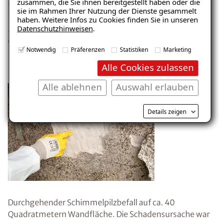
zusammen, die Sie ihnen bereitgestellt haben oder die
sie im Rahmen Ihrer Nutzung der Dienste gesammelt
haben. Weitere Infos zu Cookies finden Sie in unseren
„Da sind wir vorsichtig geworden und haben uns
Datenschutzhinweisen
.
lieber jemanden zu Hilfe gerufen“, so der Eigentümer.
Notwendig
Präferenzen
Statistiken
Marketing
Die Diagnose vom ISOTEC-Experten
Alle Cookies zulassen
Alle ablehnen
Auswahl erlauben
Details zeigen
Durchgehender Schimmelpilzbefall auf ca. 40
Quadratmetern Wandfläche. Die Schadensursache war