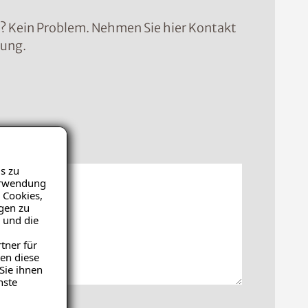
n? Kein Problem. Nehmen Sie hier Kontakt
sung.
icht
s zu
Verwendung
 Cookies,
igen zu
 und die
tner für
en diese
Sie ihnen
nste
hochladen