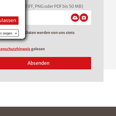
ormat: JPEG, TIFF, PNG oder PDF bis 50 MB)
ulassen
tangaben. Ihre Daten werden von uns stets
ls zeigen
lich behandelt.
enschutzhinweis
gelesen
Absenden