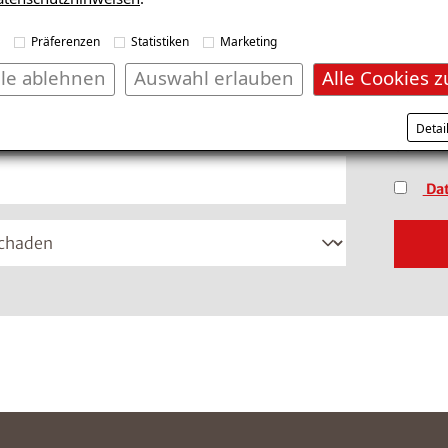
fonnummer im Format +49 8001121129 ein
(Dateif
Präferenzen
Statistiken
Marketing
lle ablehnen
Auswahl erlauben
Alle Cookies z
*Pflich
Detai
vertrau
Dat