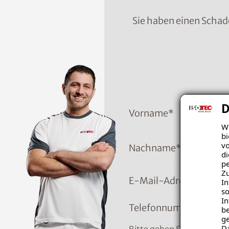
Sie haben einen Schad
D
Vorname
*
Wi
bi
vo
Nachname
*
di
pe
Zu
E-Mail-Adresse
In
so
In
Telefonnummer
*
be
ge
D