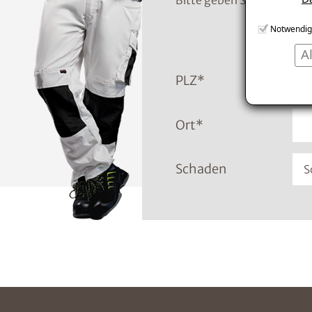
Bitte geben Sie die Tele
Notwendig
A
PLZ
*
Ort
*
Schaden