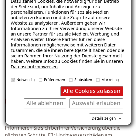
Dazu zählen Cookies, die notwendig für den Betrieb
der Seite sind, um Inhalte und Anzeigen zu
personalisieren, Funktionen für soziale Medien
anbieten zu können und die Zugriffe auf unsere
Website zu analysieren. Außerdem geben wir
Informationen zu Ihrer Verwendung unserer Website
an unsere Partner für soziale Medien, Werbung und
Analysen weiter. Unsere Partner führen diese
Balkon
Garage/Boden
Informationen möglicherweise mit weiteren Daten
zusammen, die Sie ihnen bereitgestellt haben oder die
sie im Rahmen Ihrer Nutzung der Dienste gesammelt
haben. Weitere Infos zu Cookies finden Sie in unseren
Datenschutzhinweisen
.
Notwendig
Präferenzen
Statistiken
Marketing
Alle Cookies zulassen
Wasserschaden-
Alle ablehnen
Auswahl erlauben
Versicherung
Details zeigen
Informieren Sie sich bei Ihrer Versicherung über die
nächsten Schritte. Für Hochwasserschäden am