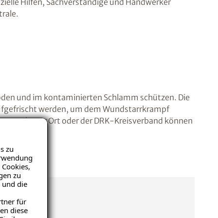
zielle Hilfen, Sachverständige und Handwerker
rale.
 Böden und im kontaminierten Schlamm schützen. Die
e aufgefrischt werden, um dem Wundstarrkrampf
uerwehr vor Ort oder der DRK-Kreisverband können
s zu
Verwendung
 Cookies,
igen zu
 und die
tner für
en diese