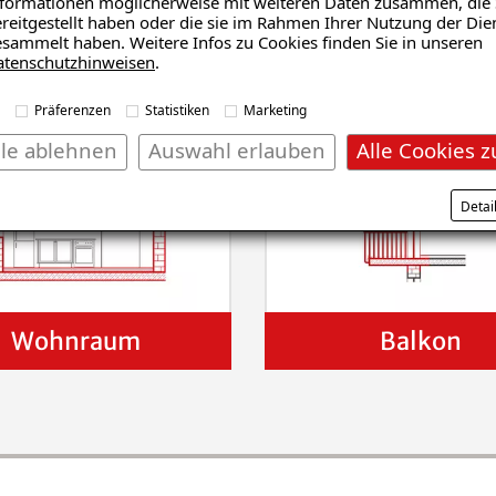
formationen möglicherweise mit weiteren Daten zusammen, die 
reitgestellt haben oder die sie im Rahmen Ihrer Nutzung der Die
sammelt haben. Weitere Infos zu Cookies finden Sie in unseren
atenschutzhinweisen
.
Präferenzen
Statistiken
Marketing
lle ablehnen
Auswahl erlauben
Alle Cookies z
Detai
Wohnraum
Balkon