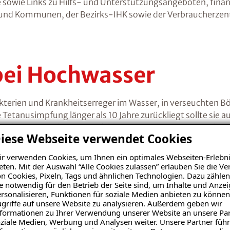
 sowie Links zu Hilfs- und Unterstützungsangeboten, finan
n und Kommunen, der Bezirks-IHK sowie der Verbraucherzent
bei Hochwasser
Bakterien und Krankheitserreger im Wasser, in verseuchten
 Tetanusimpfung länger als 10 Jahre zurückliegt sollte si
re Schutzmaßnahmen empfehlenswert. Die Kommune, die Fe
iese Webseite verwendet Cookies
r verwenden Cookies, um Ihnen ein optimales Webseiten-Erlebni
eten. Mit der Auswahl “Alle Cookies zulassen” erlauben Sie die 
n Cookies, Pixeln, Tags und ähnlichen Technologien. Dazu zählen
e notwendig für den Betrieb der Seite sind, um Inhalte und Anze
rsonalisieren, Funktionen für soziale Medien anbieten zu können
griffe auf unsere Website zu analysieren. Außerdem geben wir
formationen zu Ihrer Verwendung unserer Website an unsere Par
nsanalyse erhalten
ziale Medien, Werbung und Analysen weiter. Unsere Partner führ