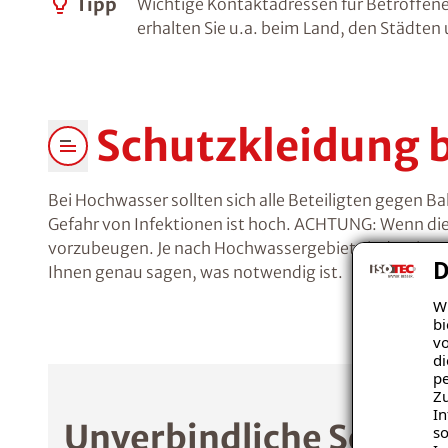
Tipp
Wichtige Kontaktadressen für Betroffene
erhalten Sie u.a. beim Land, den Städte
Schutzkleidung 
Bei Hochwasser sollten sich alle Beteiligten gegen 
Gefahr von Infektionen ist hoch. ACHTUNG: Wenn die
vorzubeugen. Je nach Hochwassergebiet sind weite
D
Ihnen genau sagen, was notwendig ist.
Wi
bi
vo
di
pe
Zu
In
Unverbindliche Schade
so