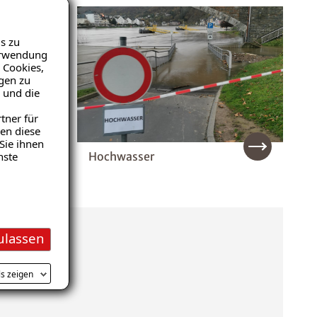
s zu
Verwendung
 Cookies,
igen zu
 und die
tner für
en diese
Sie ihnen
Hochwasser
nste
ulassen
ls zeigen