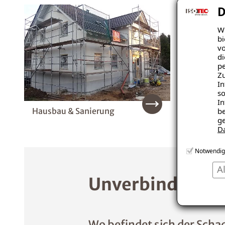
D
Wi
bi
vo
di
pe
Zu
In
so
In
Hausbau & Sanierung
Innend
be
ge
D
Notwendig
A
Unverbindliche 
Wo befindet sich der Scha