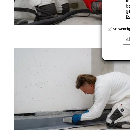
In
be
ge
D
Notwendig
A