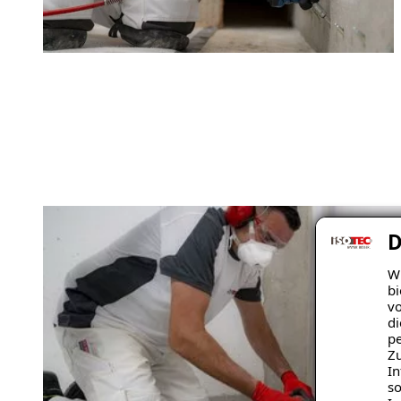
D
Wi
bi
vo
di
pe
Zu
In
so