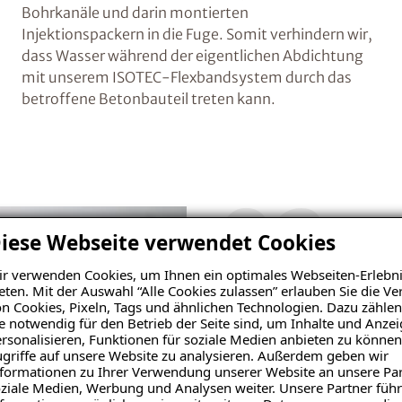
Bohrkanäle und darin montierten
Injektionspackern in die Fuge. Somit verhindern wir,
dass Wasser während der eigentlichen Abdichtung
mit unserem ISOTEC-Flexbandsystem durch das
betroffene Betonbauteil treten kann.
02
iese Webseite verwendet Cookies
Vorbereiten
r verwenden Cookies, um Ihnen ein optimales Webseiten-Erlebni
eten. Mit der Auswahl “Alle Cookies zulassen” erlauben Sie die 
Zur besseren Haftung rauen
n Cookies, Pixeln, Tags und ähnlichen Technologien. Dazu zählen
Betonoberflächen an und en
e notwendig für den Betrieb der Seite sind, um Inhalte und Anze
Begrenzung für das aufzutr
rsonalisieren, Funktionen für soziale Medien anbieten zu können
griffe auf unsere Website zu analysieren. Außerdem geben wir
Randbereiche mit Klebeban
formationen zu Ihrer Verwendung unserer Website an unsere Par
ziale Medien, Werbung und Analysen weiter. Unsere Partner führ