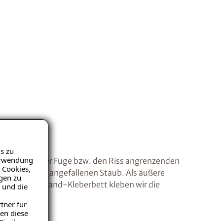
s zu
Verwendung
 wir die an der Fuge bzw. den Riss angrenzenden
 Cookies,
tfernen den angefallenen Staub. Als äußere
igen zu
agende Flexband-Kleberbett kleben wir die
 und die
d ab.
tner für
en diese