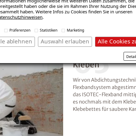
formationen möglicherweise mit weiteren Daten zusammen, die 
reitgestellt haben oder die sie im Rahmen Ihrer Nutzung der Die
sammelt haben. Weitere Infos zu Cookies finden Sie in unseren
atenschutzhinweisen
.
Präferenzen
Statistiken
Marketing
lle ablehnen
Auswahl erlauben
Alle Cookies z
03
Detai
Kleben
Wir von Abdichtungstechni
Flexbandsystem abgestimmt
das ISOTEC-Flexband mittig 
es nochmals mit dem Kleber
Klebebettes für saubere Ka