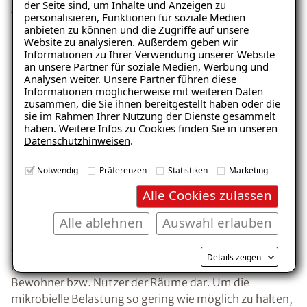
der Seite sind, um Inhalte und Anzeigen zu
personalisieren, Funktionen für soziale Medien
anbieten zu können und die Zugriffe auf unsere
Website zu analysieren. Außerdem geben wir
Ratgeber „Sofort-Tipps gegen
Informationen zu Ihrer Verwendung unserer Website
Feuchtigkeit“
an unsere Partner für soziale Medien, Werbung und
Analysen weiter. Unsere Partner führen diese
– jetzt kostenlos
Informationen möglicherweise mit weiteren Daten
zusammen, die Sie ihnen bereitgestellt haben oder die
herunterladen!
sie im Rahmen Ihrer Nutzung der Dienste gesammelt
haben. Weitere Infos zu Cookies finden Sie in unseren
Datenschutzhinweisen
.
E-Mail eingeben
Notwendig
Präferenzen
Statistiken
Marketing
Alle Cookies zulassen
Alle ablehnen
Auswahl erlauben
Bereits nach 10 bis 14 Tagen können sich in der
durchfeuchteten Dämmung Schimmelpilze gebildet
Kostenlosen Ratgeber anfordern
Details zeigen
haben. Diese stellen eine gesundheitliche Gefahr für die
Bewohner bzw. Nutzer der Räume dar. Um die
Voraussetzung für den Erhalt des kostenfreien
mikrobielle Belastung so gering wie möglich zu halten,