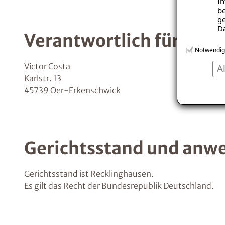
In
be
ge
D
Verantwortlich für den 
Notwendig
Victor Costa
A
Karlstr. 13
45739 Oer-Erkenschwick
Gerichtsstand und anw
Gerichtsstand ist Recklinghausen.
Es gilt das Recht der Bundesrepublik Deutschland.