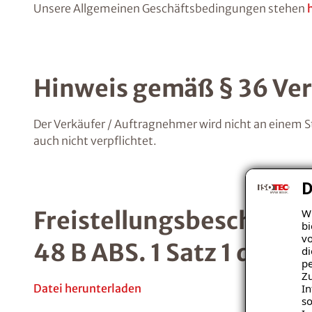
Unsere Allgemeinen Geschäftsbedingungen stehen
Hinweis gemäß § 36 Ver
Der Verkäufer / Auftragnehmer wird nicht an einem S
auch nicht verpflichtet.
D
Wi
Freistellungsbescheini
bi
vo
48 B ABS. 1 Satz 1 des
di
pe
Zu
In
Datei herunterladen
so