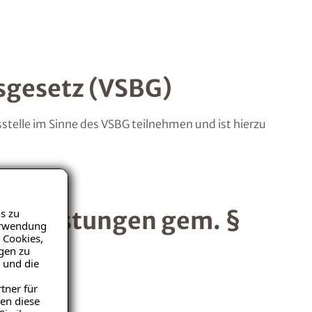
sgesetz (VSBG)
stelle im Sinne des VSBG teilnehmen und ist hierzu
s zu
Bauleistungen gem. §
Verwendung
 Cookies,
igen zu
 und die
tner für
en diese