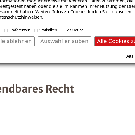
formationen möglicherweise mit weiteren Daten zusammen, die 
reitgestellt haben oder die sie im Rahmen Ihrer Nutzung der Die
sammelt haben. Weitere Infos zu Cookies finden Sie in unseren
atenschutzhinweisen
.
Inhalt nach § 55 ABS. 2 RST
Präferenzen
Statistiken
Marketing
lle ablehnen
Auswahl erlauben
Alle Cookies z
Detai
endbares Recht