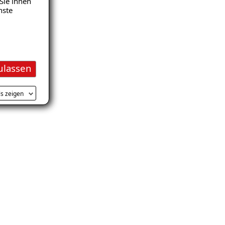
Sie ihnen
nste
V
ulassen
ls zeigen