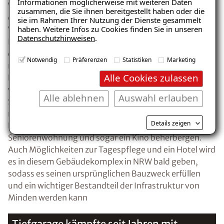
– jetzt kostenlos
Informationen möglicherweise mit weiteren Daten
Wasser mehr durch die Risse und Fugen im Beton
zusammen, die Sie ihnen bereitgestellt haben oder die
herunterladen!
eindringen konnte. Selbst bei einer nachträglichen
sie im Rahmen Ihrer Nutzung der Dienste gesammelt
haben. Weitere Infos zu Cookies finden Sie in unseren
Verbreiterung der Risse konnte dank der speziellen
Datenschutzhinweisen
.
ISOTEC-Flexbandtechnologie keine Feuchte mehr
durch die Ritzen dringen. Auf diese Weise konnte der
E-Mail eingeben
Notwendig
Präferenzen
Statistiken
Marketing
neue Besitzer des Gebäudes in Minden seine Pläne, die
Alle Cookies zulassen
Passagen wieder bewohnbar und nutzbar zu machen,
weiter verfolgen. Nach Abschluss aller notwendigen
Alle ablehnen
Auswahl erlauben
Sanierungsarbeiten sollen die Obermarktpassagen
neben 500 Tiefgaragenplätzen auch diverse
Kostenlosen Ratgeber anfordern
Details zeigen
Einzelhandelsgeschäfte sowie Studenten- und
Seniorenwohnung und sogar ein Kino beherbergen.
Auch Möglichkeiten zur Tagespflege und ein Hotel wird
Voraussetzung für den Erhalt des kostenfreien
es in diesem Gebäudekomplex in NRW bald geben,
Ratgebers ist die Anmeldung zu unserem Newsletter.
sodass es seinen ursprünglichen Bauzweck erfüllen
und ein wichtiger Bestandteil der Infrastruktur von
Minden werden kann
Tiefgarage kämpfte seit Jahren mit