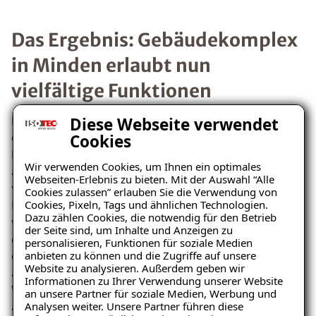
Das Ergebnis: Gebäudekomplex
in Minden erlaubt nun
vielfältige Funktionen
Die Sanierung der Obermarktpassagen in Minden war
Diese Webseite verwendet
erfolgreich. Die Kombination von Rissinjektion und
Cookies
Flexband-Technologie sorgte dafür, dass sowohl kleine
Wir verwenden Cookies, um Ihnen ein optimales
als auch große Risse im Beton abgedichtet und
Webseiten-Erlebnis zu bieten. Mit der Auswahl “Alle
versiegelt werden konnten. Auch die Fugen der
Cookies zulassen” erlauben Sie die Verwendung von
Cookies, Pixeln, Tags und ähnlichen Technologien.
Bauteile wurden entsprechend präpariert und
Dazu zählen Cookies, die notwendig für den Betrieb
wasserdicht gemacht. Der Wand-Sohlen-Anschluss,
der Seite sind, um Inhalte und Anzeigen zu
durch den besonders viel Feuchtigkeit in die Tiefgarage
personalisieren, Funktionen für soziale Medien
anbieten zu können und die Zugriffe auf unsere
eingedrungen war, wurde mithilfe der Risssanierung
Website zu analysieren. Außerdem geben wir
abgedichtet und vor weiteren Schäden geschützt.
Ratgeber „Sofort-Tipps gegen
Informationen zu Ihrer Verwendung unserer Website
Wände und Sohlen in der Tiefgarage wurden effektiv
Feuchtigkeit“
an unsere Partner für soziale Medien, Werbung und
Analysen weiter. Unsere Partner führen diese
abgedichtet, so dass in den nächsten Jahrzehnten kein