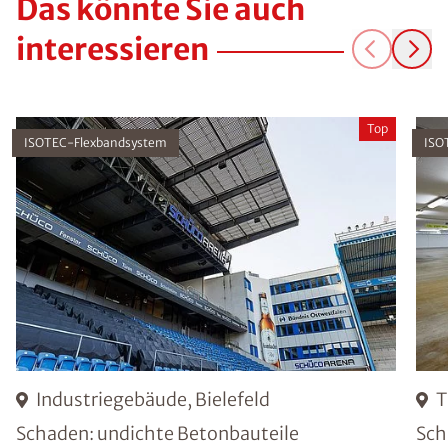
Das könnte Sie auch
interessieren
Top
ISOTEC-Flexbandsystem
ISO
Industriegebäude, Bielefeld
T
Schaden: undichte Betonbauteile
Sch