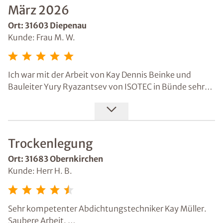
Schnelligkeit u Sauberkeit der Durchführung der
März 2026
Arbeiten war toll.
Ort: 31603 Diepenau
Kunde: Frau M. W.
Ich war mit der Arbeit von Kay Dennis Beinke und
Bauleiter Yury Ryazantsev von ISOTEC in Bünde sehr
zufrieden.
Bei mir wurde der Keller komplett abgedichtet und
mehrere feuchte Wände im Haus wurden bearbeitet.
Außerdem wurden spezielle neue Putze aufgebracht,
Trockenlegung
damit keine Feuchtigkeit mehr hochsteigen kann.
Die Arbeiten waren umfangreich und natürlich auch
Ort: 31683 Obernkirchen
nicht gerade günstig. Es gab während der Arbeiten viel
Kunde: Herr H. B.
Dreck und Staub, was sich bei so einer großen
Sanierung aber wohl kaum vermeiden lässt.
Besonders positiv war auch die Beratung durch Chris
Sehr kompetenter Abdichtungstechniker Kay Müller.
Lennart Schneider, Sachverständiger für Bau- und
Saubere Arbeit.