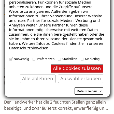
personalisieren, Funktionen für soziale Medien
Kunde: Familie . A.
anbieten zu können und die Zugriffe auf unsere
Website zu analysieren. Außerdem geben wir
Informationen zu Ihrer Verwendung unserer Website
an unsere Partner für soziale Medien, Werbung und
Für mich gab es keine wirkliche Alternative zu Isotec!
Analysen weiter. Unsere Partner führen diese
Informationen möglicherweise mit weiteren Daten
Ich wollte nicht auf billig rumprobieren, sondern hatte
zusammen, die Sie ihnen bereitgestellt haben oder die
Hauptaugenmerk auf Qualität. Herr Nijenhuis hat sich
sie im Rahmen Ihrer Nutzung der Dienste gesammelt
sehr gut um den ganzen Aufbau des Bodens
haben. Weitere Infos zu Cookies finden Sie in unseren
Datenschutzhinweisen
.
gekümmert und sogar andere Handwerker vermittelt.
Preis zur Leistung war für mich absolut stimmig.
Feuchte Stellen professionell und
Notwendig
Präferenzen
Statistiken
Marketing
Alle Cookies zulassen
freundlich beseitigt.
Ort: 32756 Detmold
Alle ablehnen
Auswahl erlauben
Kunde: Frau . A.
Details zeigen
Der Handwerker hat die 2 feuchten Stellen ganz allein
beseitigt, und zwar äußerst korrekt, er war fleißig und