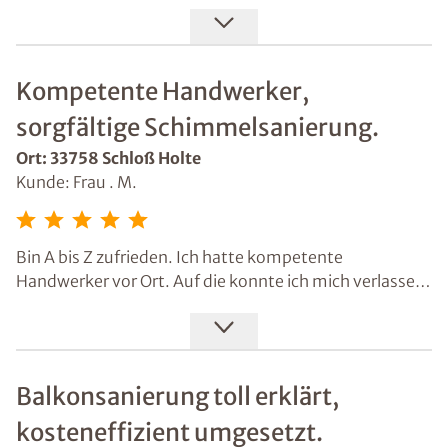
freundlich. Dass Isotec eine gute Adresse für
Sanierungen ist, wurde mir gesagt, als ich mich
informiert habe. Der Schaden wurde professionell
aufgenommen und zügig in die Umsetzung gebracht.
Kompetente Handwerker,
sorgfältige Schimmelsanierung.
Ort: 33758 Schloß Holte
Kunde: Frau . M.
Bin A bis Z zufrieden. Ich hatte kompetente
Handwerker vor Ort. Auf die konnte ich mich verlassen.
Sie haben die Schimmelsanierung sorgfältig
ausgeführt. Mit Isotec hat es schnell und
unkompliziert funktioniert.
Balkonsanierung toll erklärt,
kosteneffizient umgesetzt.