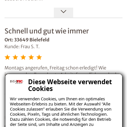
Feuchtigkeitsschäden. Mit ihm habe ich die gesamte
Baustelle immer sauber hinterlassen. Fragen wurden
Durchführung besprochen und geplant. Er hat mich
sofort beantwortet.
sehr gut beraten und alles verständlich erklärt.
Sehr pünktlich.
Kay Dennis Beinke und Yury Ryazantsev haben sehr
Schnell und gut wie immer
sauber, zuverlässig und professionell gearbeitet. Beide
waren freundlich, pünktlich und haben sich Zeit
Ort: 33649 Bielefeld
genommen, alles verständlich zu erklären.
Kunde: Frau S. T.
Ich hoffe natürlich, dass jetzt dauerhaft alles dicht
bleibt, aber mit der Ausführung der Arbeiten und dem
gesamten Ablauf war ich sehr zufrieden und kann
Montags angerufen, Freitag schon erledigt! Wie
ISOTEC Bünde weiterempfehlen.
immer, schnelle und gute Arbeit, freundliche und sehr
Diese Webseite verwendet
sympathische Mitarbeiter die ihr Handwerk verstehen!
Cookies
Wir verwenden Cookies, um Ihnen ein optimales
Webseiten-Erlebnis zu bieten. Mit der Auswahl “Alle
Isotec überzeugt mit Qualität und
Cookies zulassen” erlauben Sie die Verwendung von
Cookies, Pixeln, Tags und ähnlichen Technologien.
umfassendem Service.
Dazu zählen Cookies, die notwendig für den Betrieb
der Seite sind, um Inhalte und Anzeigen zu
Ort: 64625 Bensheim