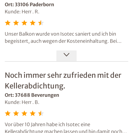
Ort: 33106 Paderborn
Kunde: Herr . R.
Unser Balkon wurde von Isotec saniert und ich bin
begeistert, auch wegen der Kosteneinhaltung. Bei
jedem Arbeitsschritt hat Herr Worbel alles genau
erklärt, was er warum macht und welche Wirkung es
hat. Endlich mal jemand, der kein Fachchinesisch
spricht. Einfach toll.
Noch immer sehr zufrieden mit der
Kellerabdichtung.
Ort: 37688 Beverungen
Kunde: Herr . B.
Vor über 10 Jahren habe ich Isotec eine
Kellerabdichtung machen lassen und bin damit noch