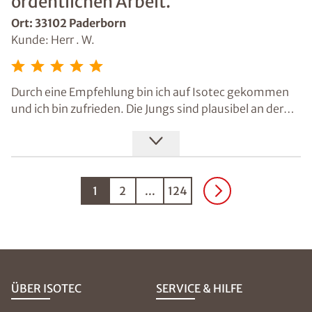
ordentlichen Arbeit.
Ort: 33102 Paderborn
Kunde: Herr . W.
Durch eine Empfehlung bin ich auf Isotec gekommen
und ich bin zufrieden. Die Jungs sind plausibel an der
Sache herangegangen und haben es ordentlich zu Ende
gebracht, nachdem die Ursache offenkundig war.
1
2
...
124
ÜBER ISOTEC
SERVICE & HILFE