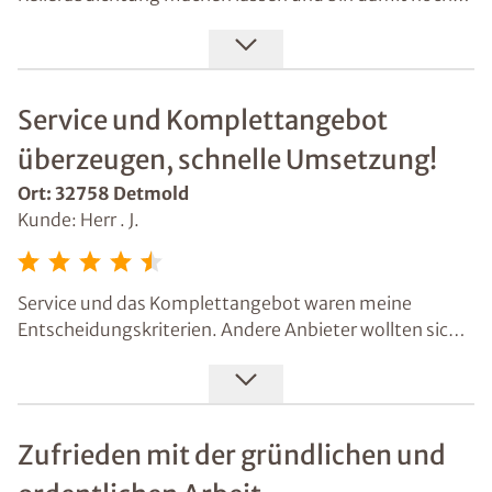
immer sehr zufrieden. Jetzt habe ich
Kabeldurchführungen abdichten lassen und auch das
hat wieder bestens geklappt. Den Schacht werde ich
auch noch sanieren lassen.
Service und Komplettangebot
überzeugen, schnelle Umsetzung!
Ort: 32758 Detmold
Kunde: Herr . J.
Service und das Komplettangebot waren meine
Entscheidungskriterien. Andere Anbieter wollten sich
jeden einzelnen Arbeitsschritt bezahlen lassen. Die
ausführliche Beratung hat ebenfalls ihren Teil dazu
beigetragen. Mein Haus wurde dann zeitnah und
zuverlässig durch Isotec abgedichtet.
Zufrieden mit der gründlichen und