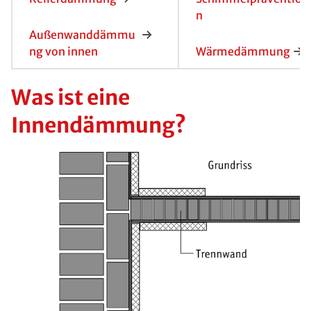
n
Außenwanddämmu
ng von innen
Wärmedämmung
Was ist eine
Innendämmung?