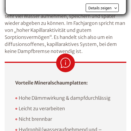
Details zeigen
Ein großer Vorteil dieser Dämmung ist die Fähigkeit
Voraussetzung für den Erhalt des kostenfreien
sehr viel Wasser aufnehmen, speichern und später
Ratgebers ist die Anmeldung zu unserem Newsletter.
wieder abgeben zu können. Im Fachjargon spricht man
von „hoher Kapillaraktivität und gutem
Sorptionsvermögen“. Es handelt sich also um ein
diffusionsoffenes, kapillaraktives System, bei dem
keine Dampfbremse notwendig ist.
Vorteile Mineralschaumplatten:
Hohe Dämmwirkung & dampfdurchlässig
Leicht zu verarbeiten
Nicht brennbar
Hydrophil (wasseraufnehmend und –