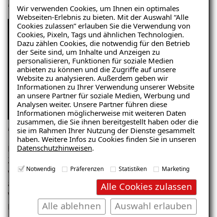
Mineralschaumplatten
Wir verwenden Cookies, um Ihnen ein optimales
Webseiten-Erlebnis zu bieten. Mit der Auswahl “Alle
Cookies zulassen” erlauben Sie die Verwendung von
Cookies, Pixeln, Tags und ähnlichen Technologien.
Dazu zählen Cookies, die notwendig für den Betrieb
der Seite sind, um Inhalte und Anzeigen zu
personalisieren, Funktionen für soziale Medien
anbieten zu können und die Zugriffe auf unsere
Website zu analysieren. Außerdem geben wir
Informationen zu Ihrer Verwendung unserer Website
Ratgeber „Schimmel“
an unsere Partner für soziale Medien, Werbung und
Analysen weiter. Unsere Partner führen diese
– jetzt kostenlos erhalten!
Informationen möglicherweise mit weiteren Daten
zusammen, die Sie ihnen bereitgestellt haben oder die
Innendämmung mit einer Mineralschaumplatte
sie im Rahmen Ihrer Nutzung der Dienste gesammelt
haben. Weitere Infos zu Cookies finden Sie in unseren
Datenschutzhinweisen
.
Das Material der Platten besteht aus Sand, Kalk,
E-Mail eingeben
Zement und Wasser. Diese mineralischen Grundstoffe
Notwendig
Präferenzen
Statistiken
Marketing
werden zu dem feuchteunempfindlichen Dämmstoff
aufgeschäumt, der sehr leicht ist und eine geringe
Alle Cookies zulassen
Wärmeleitfähigkeit und somit eine gute
Alle ablehnen
Auswahl erlauben
Dämmwirkung hat.
Kostenlosen Ratgeber anfordern