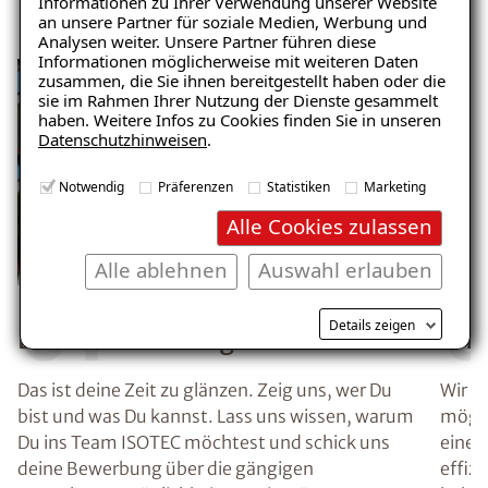
Bewerbungsprozess
Informationen zu Ihrer Verwendung unserer Website
an unsere Partner für soziale Medien, Werbung und
Analysen weiter. Unsere Partner führen diese
Informationen möglicherweise mit weiteren Daten
zusammen, die Sie ihnen bereitgestellt haben oder die
sie im Rahmen Ihrer Nutzung der Dienste gesammelt
haben. Weitere Infos zu Cookies finden Sie in unseren
Datenschutzhinweisen
.
Notwendig
Präferenzen
Statistiken
Marketing
Alle Cookies zulassen
Alle ablehnen
Auswahl erlauben
01
Details zeigen
Deine Bewerbung
Che
Das ist deine Zeit zu glänzen. Zeig uns, wer Du
Wir g
bist und was Du kannst. Lass uns wissen, warum
mögli
Du ins Team ISOTEC möchtest und schick uns
einen 
deine Bewerbung über die gängigen
effiz