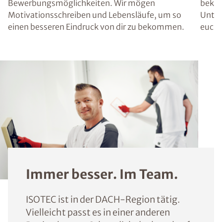
Bewerbungsmöglichkeiten. Wir mögen
bekom
Motivationsschreiben und Lebensläufe, um so
Unter
einen besseren Eindruck von dir zu bekommen.
euch 
Immer besser. Im Team.
ISOTEC ist in der DACH-Region tätig.
Vielleicht passt es in einer anderen