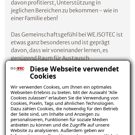
davon profitierst, Unterstützung in
jeglichen Bereichen zu bekommen - wie in
einer Familie eben!
Das Gemeinschaftsgefühl bei WE.ISOTEC ist
etwas ganz besonderes und ist geprägt
davon, dass wir voneinander lernen, es
genügend Raum für Austausch
untereinander gibt und wir so gemeinsam
Diese Webseite verwendet
unsere Ziele erreichen.
Cookies
Wir verwenden Cookies, um Ihnen ein optimales
Webseiten-Erlebnis zu bieten. Mit der Auswahl “Alle
Cookies zulassen” erlauben Sie die Verwendung von
Cookies, Pixeln, Tags und ähnlichen Technologien.
Gemeinschaft & Austausch
Wertschätzung & Respekt
Aus- & 
Dazu zählen Cookies, die notwendig für den Betrieb
der Seite sind, um Inhalte und Anzeigen zu
personalisieren, Funktionen für soziale Medien
anbieten zu können und die Zugriffe auf unsere
Website zu analysieren. Außerdem geben wir