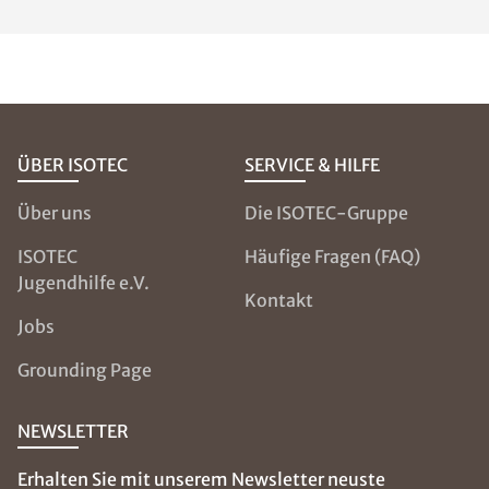
können ein
erstes
Anzeichen für
unzureichendes
Lüften sein. An
diesen so
genannten
Wärmebrücken
fließt Wärme
verstärkt ab und
es kommt zur
Auskühlung
dieser Bereiche.
Mit einem
Hygrometer
können Sie die
Luftfeuchtigkeit