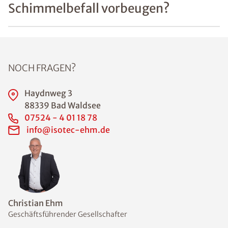
empfohlene
Luftfeuchtigkeit
in der Wohnung
oder Haus bei
50-60%
einzuhalten.
Beispielsweise
sind
"schwitzende
Fenster" ein
erstes
Anzeichen für
ein
unzureichendes
Lüftungsverhalt
en. Auch
feuchte Ecken
an den
Außenwänden