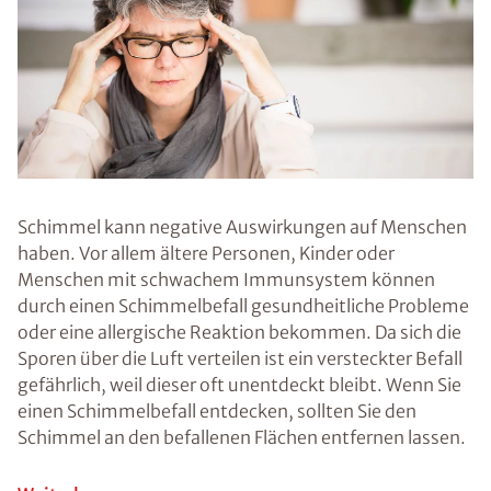
Vordergrund
stehen.
Voraussetzung
für den
Schimmelpilz ist
immer ein
gewisses Maß
an Feuchtigkeit.
Die Ursache für
ein erhöhtes
Maß an
Feuchtigkeit
kann
unterschiedlich
sein. Oft sind
unzureichend
gedämmte