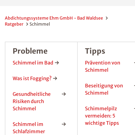
Raum
Bad
Waldse
e
Schimmelpilze
begegnen uns
allerorts und
jederzeit, denn
sie sind ein
natürlicher
Bestandteil
unserer
Umwelt.