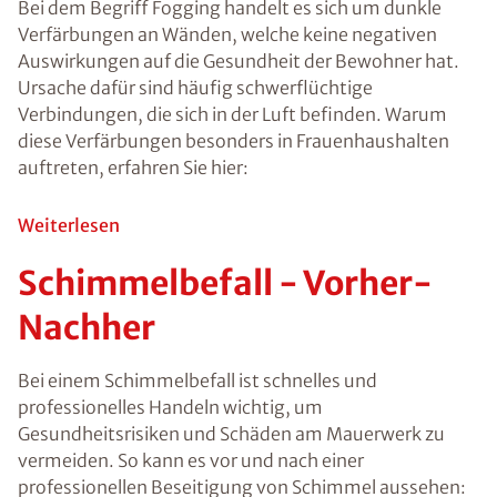
Probleme oder
eine allergische
Reaktion
bekommen. Da
sich die Sporen
über die Luft
verteilen ist ein
versteckter
Befall
gefährlich, weil
dieser oft
unentdeckt
bleibt. Wenn Sie
einen
Schimmelbefall
entdecken,
sollten Sie den
Schimmel an