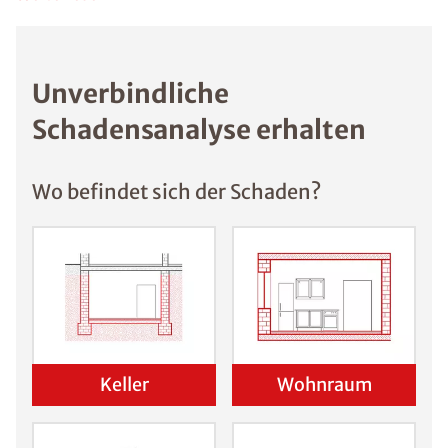
Beseitigung von
Schimmel
Gesundheitliche
Risiken durch
Schimmel
Schimmelpilz
vermeiden: 5
wichtige Tipps
Schimmel im
Schlafzimmer
Was
sind die
Ursache
n von
Schimm
el?