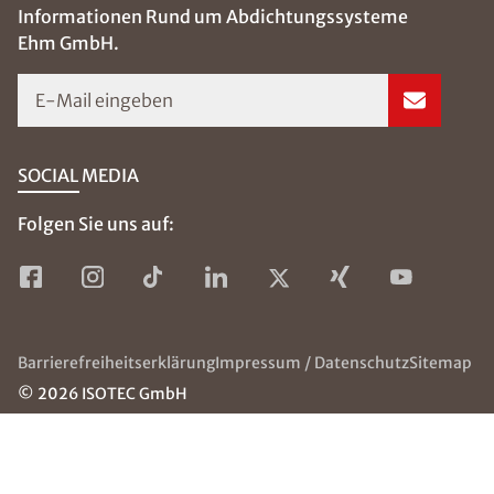
in Ihrer
Wohnung
messen. Tipps,
wie Sie richtig
Lüften und
richtig Heizen
und dadurch
Schimmelbildun
g verhindern
können,
erhalten Sie hier.
Weiterlesen
Beseitig
ung von
Schimm