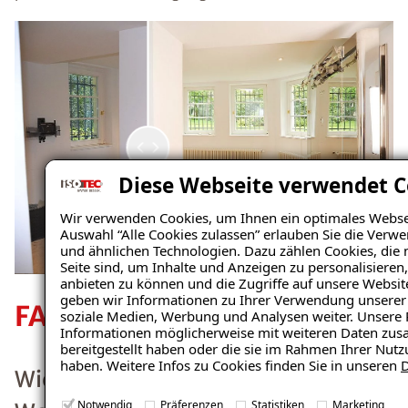
den befallenen
Flächen
entfernen
lassen.
Weiterlesen
Wie
Diese Webseite verwendet C
kann ich
Wir verwenden Cookies, um Ihnen ein optimales Webseit
einem
Auswahl “Alle Cookies zulassen” erlauben Sie die Verw
und ähnlichen Technologien. Dazu zählen Cookies, die 
Seite sind, um Inhalte und Anzeigen zu personalisieren
Schimm
anbieten zu können und die Zugriffe auf unsere Websi
geben wir Informationen zu Ihrer Verwendung unserer 
elbefall
soziale Medien, Werbung und Analysen weiter. Unsere 
Informationen möglicherweise mit weiteren Daten zus
vorbeug
bereitgestellt haben oder die sie im Rahmen Ihrer Nut
haben. Weitere Infos zu Cookies finden Sie in unseren
D
en?
Notwendig
Präferenzen
Statistiken
Marketing