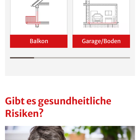
Viele Haushalte
in Deutschland
haben mit von
Schimmel
befallenen
Stellen zu
kämpfen. Für
eine langfristige
Entfernung des
Schimmelpilzes
sollte stets eine
genaue
Identifizierung
der Ursache im