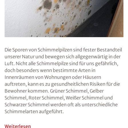
selbst
entfernen
können.
Abdichtungssyst
eme Ehm GmbH
- Bad Waldsee
Ratgeber
Schimmel
Probleme
Tipps
Schimmel im Bad
Prävention von
Schimmel
Was ist Fogging?