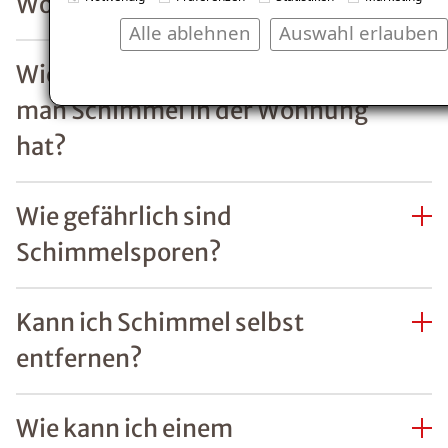
Alle ablehnen
Auswahl erlauben
Mit ein paar
simplen
Maßnahmen
lässt sich ein
Befall von
Schimmel
einfach
vorbeugen.
Besonders in
den kalten
Monaten ist
regelmäßiges
Lüften wichtig,
um die