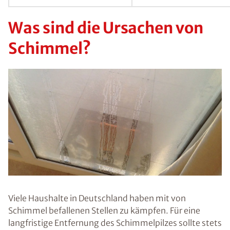
Darum sind die
Sporen des
Schimmelpilze
s auch beinahe
überall zu
finden, auch in
Gebäuden und
Wohnräumen
in Bad
Waldsee. In
geringen
Mengen sind
sie harmlos –
übersteigt
jedoch die
Konzentration
an
Schimmelpilzs