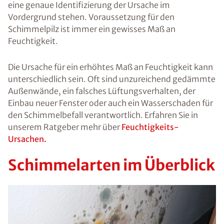
poren ein
bestimmtes
Maß, besteht
ein
potentielles
Gesundheitsri
siko für die
Bewohner. In
diesem
Ratgeber
finden Sie alle
Informationen
und Tipps rund
um das Thema
Schimmel und
wann Sie
Schimmel