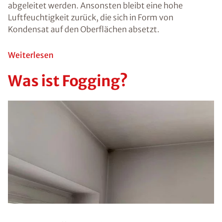
Schimmel kann
negative
Auswirkungen
auf Menschen
haben. Vor
allem ältere
Personen,
Kinder oder
Menschen mit
schwachem
Immunsystem
können durch
einen
Schimmelbefall
gesundheitliche