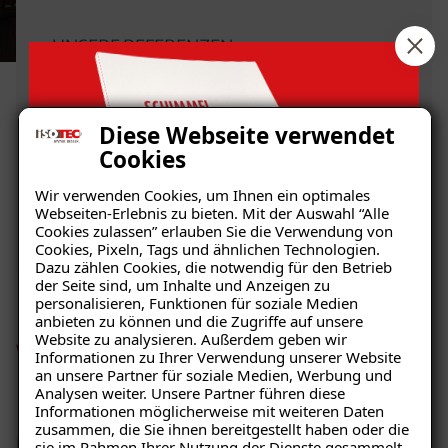
UNSERE REFERENZEN
Unsere zufriedenen
Kunden im Raum Bad
Diese Webseite verwendet
Waldsee
Cookies
Wir verwenden Cookies, um Ihnen ein optimales
Mehr erfahren
Webseiten-Erlebnis zu bieten. Mit der Auswahl “Alle
Cookies zulassen” erlauben Sie die Verwendung von
Cookies, Pixeln, Tags und ähnlichen Technologien.
Dazu zählen Cookies, die notwendig für den Betrieb
der Seite sind, um Inhalte und Anzeigen zu
personalisieren, Funktionen für soziale Medien
anbieten zu können und die Zugriffe auf unsere
Website zu analysieren. Außerdem geben wir
Wie Sie effektiv Echten
Informationen zu Ihrer Verwendung unserer Website
Ratgeber „Schimmel“
an unsere Partner für soziale Medien, Werbung und
Hausschwamm vorbeugen
Analysen weiter. Unsere Partner führen diese
– jetzt kostenlos erhalten!
Informationen möglicherweise mit weiteren Daten
zusammen, die Sie ihnen bereitgestellt haben oder die
Da der Echte Hausschwamm nur bei einem erhöhten
sie im Rahmen Ihrer Nutzung der Dienste gesammelt