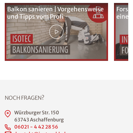
Balkon sanieren | Vorgehensweise
Forsc
und Tipps vom Profi
eine 
NOCH FRAGEN?
Würzburger Str. 150
63743 Aschaffenburg
06021 - 4 42 28 56