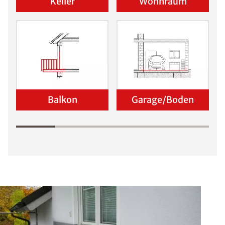
Keller
Wohnraum
Balkon
Garage/Boden