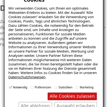
Der ISOTEC-Balkondesigner
Wir verwenden Cookies, um Ihnen ein optimales
Webseiten-Erlebnis zu bieten. Mit der Auswahl “Alle
Cookies zulassen” erlauben Sie die Verwendung von
Cookies, Pixeln, Tags und ähnlichen Technologien.
Zur Vorbereitung einer Balkonsanierung bietet unser
Dazu zählen Cookies, die notwendig für den Betrieb
digitales Planungstool die Möglichkeit, verschiedene Farb-
der Seite sind, um Inhalte und Anzeigen zu
und Strukturvarianten der Balkonoberfläche realitätsnah
personalisieren, Funktionen für soziale Medien
anbieten zu können und die Zugriffe auf unsere
zu visualisieren – auf Wunsch auch mit einem eigenen
Website zu analysieren. Außerdem geben wir
Foto.
Informationen zu Ihrer Verwendung unserer Website
Ratgeber „Balkon & Terrasse“
an unsere Partner für soziale Medien, Werbung und
– jetzt kostenlos
Analysen weiter. Unsere Partner führen diese
Informationen möglicherweise mit weiteren Daten
herunterladen!
zusammen, die Sie ihnen bereitgestellt haben oder die
sie im Rahmen Ihrer Nutzung der Dienste gesammelt
haben. Weitere Infos zu Cookies finden Sie in unseren
Datenschutzhinweisen
.
E-Mail eingeben
Notwendig
Präferenzen
Statistiken
Marketing
Alle Cookies zulassen
Alle ablehnen
Auswahl erlauben