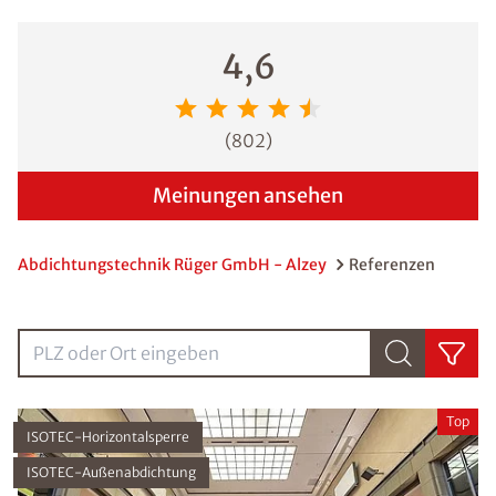
4,6
(
802
)
Meinungen ansehen
Abdichtungstechnik Rüger GmbH - Alzey
Referenzen
PLZ oder Ort eingebenPLZ oder Ort eingeben
Top
ISOTEC-Horizontalsperre
ISOTEC-Außenabdichtung