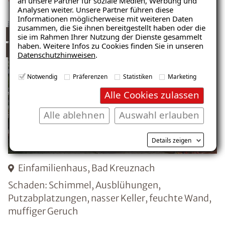
an unsere Partner für soziale Medien, Werbung und
Analysen weiter. Unsere Partner führen diese
Informationen möglicherweise mit weiteren Daten
zusammen, die Sie ihnen bereitgestellt haben oder die
ISOTEC-Innenabdichtung
sie im Rahmen Ihrer Nutzung der Dienste gesammelt
haben. Weitere Infos zu Cookies finden Sie in unseren
ISOTEC-Horizontalsperre
Datenschutzhinweisen
.
Notwendig
Präferenzen
Statistiken
Marketing
Alle Cookies zulassen
Alle ablehnen
Auswahl erlauben
Details zeigen
Einfamilienhaus, Bad Kreuznach
Schaden: Schimmel, Ausblühungen,
Putzabplatzungen, nasser Keller, feuchte Wand,
muffiger Geruch