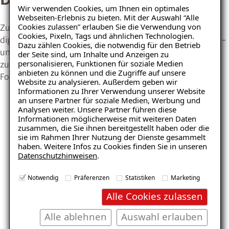
Wir verwenden Cookies, um Ihnen ein optimales
Webseiten-Erlebnis zu bieten. Mit der Auswahl “Alle
Cookies zulassen” erlauben Sie die Verwendung von
Zur Vorbereitung einer Balkonsanierung bietet unser
Cookies, Pixeln, Tags und ähnlichen Technologien.
digitales Planungstool die Möglichkeit, verschiedene Farb-
Dazu zählen Cookies, die notwendig für den Betrieb
und Strukturvarianten der Balkonoberfläche realitätsnah
der Seite sind, um Inhalte und Anzeigen zu
personalisieren, Funktionen für soziale Medien
zu visualisieren – auf Wunsch auch mit einem eigenen
anbieten zu können und die Zugriffe auf unsere
Foto.
Website zu analysieren. Außerdem geben wir
Informationen zu Ihrer Verwendung unserer Website
Ratgeber „Balkon & Terrasse“
an unsere Partner für soziale Medien, Werbung und
– jetzt kostenlos
Analysen weiter. Unsere Partner führen diese
Informationen möglicherweise mit weiteren Daten
herunterladen!
zusammen, die Sie ihnen bereitgestellt haben oder die
sie im Rahmen Ihrer Nutzung der Dienste gesammelt
haben. Weitere Infos zu Cookies finden Sie in unseren
Datenschutzhinweisen
.
E-Mail eingeben
Notwendig
Präferenzen
Statistiken
Marketing
Alle Cookies zulassen
Alle ablehnen
Auswahl erlauben