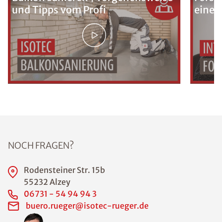
und Tipps vom Profi
eine 
NOCH FRAGEN?
Rodensteiner Str. 15b
55232 Alzey
06731 - 54 94 94 3
buero.rueger@isotec-rueger.de