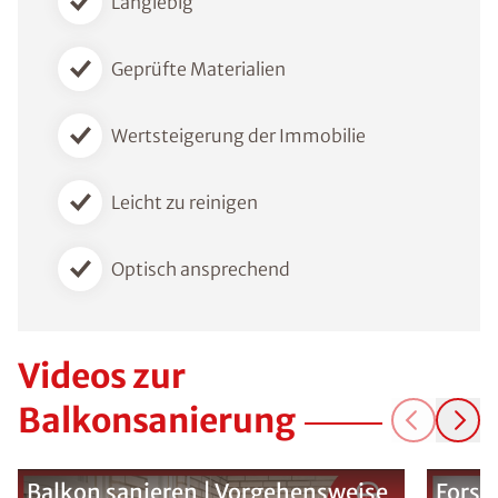
Langlebig
Geprüfte Materialien
Wertsteigerung der Immobilie
Leicht zu reinigen
Optisch ansprechend
Videos zur
Balkonsanierung
Balkon sanieren | Vorgehensweise
Forsc