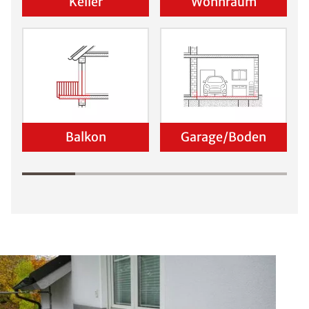
Keller
Wohnraum
Balkon
Garage/Boden