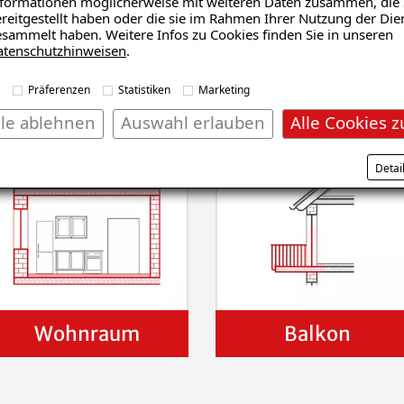
formationen möglicherweise mit weiteren Daten zusammen, die 
reitgestellt haben oder die sie im Rahmen Ihrer Nutzung der Die
sammelt haben. Weitere Infos zu Cookies finden Sie in unseren
Schadensanalyse erhalten
atenschutzhinweisen
.
Präferenzen
Statistiken
Marketing
den?
lle ablehnen
Auswahl erlauben
Alle Cookies z
Detai
Wohnraum
Balkon