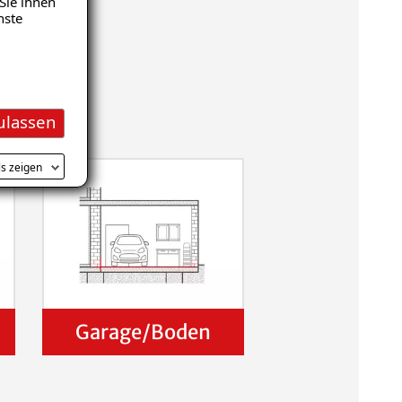
Sie ihnen
nste
ulassen
ls zeigen
Garage/Boden