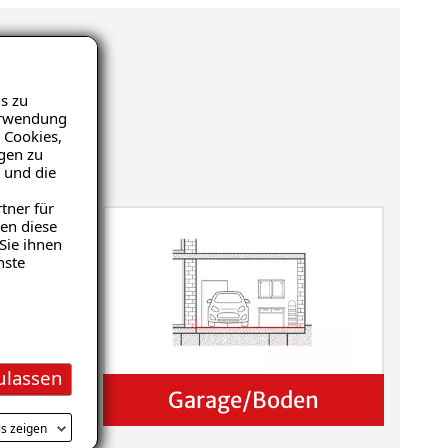
s zu
Verwendung
 Cookies,
igen zu
 und die
tner für
en diese
Sie ihnen
nste
ulassen
Garage/Boden
ls zeigen