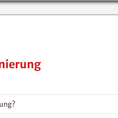
nierung
rung?