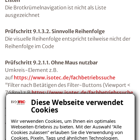
Listen
Die Brotkrümelnavigation ist nicht als Liste
ausgezeichnet
Prüfschritt 9.1.3.2. Sinnvolle Reihenfolge
Die visuelle Reihenfolge entspricht teilweise nicht der
Reihenfolge im Code
Prüfschritt 9.2.1.1. Ohne Maus nutzbar
Umkreis-Element z.B.
auf
https://www.isotec.de/fachbetriebssuche
"Filter nach Betätigen des Filter-Buttons (Viewport <
768px) z.B
https://www.isotec.de/fachbetriebssuche
Diese Webseite verwendet
Cookies
9.2.4.1. Bereiche überspringbar
fehlende Unterscheidung z.B. aria-label der
Wir verwenden Cookies, um Ihnen ein optimales
verschiedenen Navigationen
Webseiten-Erlebnis zu bieten. Mit der Auswahl “Alle
Cookies zulassen” erlauben Sie die Verwendung von
Cookies, Pixeln, Tags und ähnlichen Technologien.