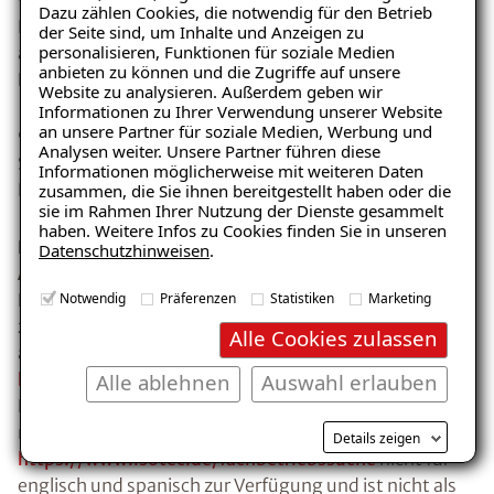
9.2.4.2. Sinnvolle Dokumenttitel
Dazu zählen Cookies, die notwendig für den Betrieb
Bei den Dokumenttiteln fehlt eine immer gleiche,
der Seite sind, um Inhalte und Anzeigen zu
personalisieren, Funktionen für soziale Medien
allgemeine Bezeichnung des Webauftritts.
anbieten zu können und die Zugriffe auf unsere
Die Bezeichnung ""11 ISOTEC 2" ist irreführend
Website zu analysieren. Außerdem geben wir
Informationen zu Ihrer Verwendung unserer Website
an unsere Partner für soziale Medien, Werbung und
9.2.4.7. Aktuelle Position des Fokus deutlich
Analysen weiter. Unsere Partner führen diese
Sprachauswahl im Header
Informationen möglicherweise mit weiteren Daten
Button, um an den Seitenanfang zu gelangen
zusammen, die Sie ihnen bereitgestellt haben oder die
sie im Rahmen Ihrer Nutzung der Dienste gesammelt
haben. Weitere Infos zu Cookies finden Sie in unseren
Prüfschritt 9.3.1.2 Anderssprachige Wörter und
Datenschutzhinweisen
.
Abschnitte ausgezeichnet
Notwendig
Präferenzen
Statistiken
Marketing
Der Cookiebanner steht nicht für englisch und spanisch
zur Verfügung und ist nicht als Fremdsprache
Alle Cookies zulassen
ausgezeichnet.
Alle ablehnen
Auswahl erlauben
https://www.isotec.de/es/company-details
die
Erklärung steht nur auf Englisch zur Verfügung und ist
nicht als Fremdsprache ausgezeichnet.
Details zeigen
https://www.isotec.de/fachbetriebssuche
nicht für
englisch und spanisch zur Verfügung und ist nicht als