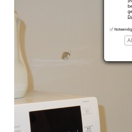
In
be
ge
D
Notwendig
A