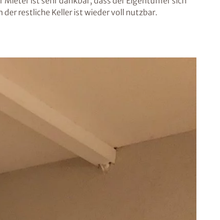
 Mieter ist sehr dankbar, dass der Eigentümer sich
 restliche Keller ist wieder voll nutzbar.