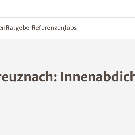
en
Ratgeber
Referenzen
Jobs
reuznach: Innenabdich