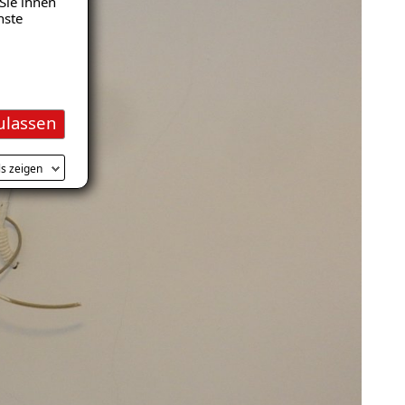
Sie ihnen
nste
ulassen
ls zeigen