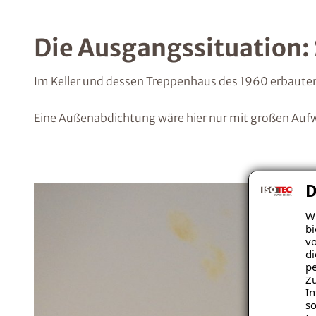
Die Ausgangssituation
Im Keller und dessen Treppenhaus des 1960 erbaute
Eine Außenabdichtung wäre hier nur mit großen Aufw
D
Wi
bi
vo
di
pe
Zu
In
so