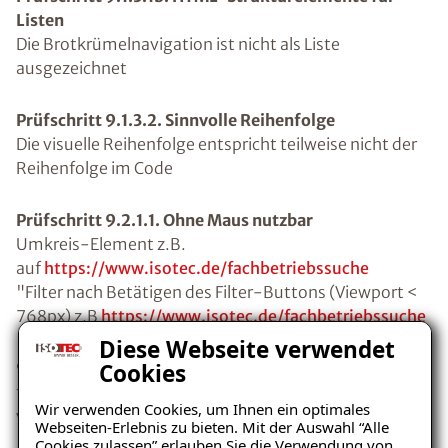
Listen
Die Brotkrümelnavigation ist nicht als Liste
ausgezeichnet
Prüfschritt 9.1.3.2. Sinnvolle Reihenfolge
Die visuelle Reihenfolge entspricht teilweise nicht der
Reihenfolge im Code
Prüfschritt 9.2.1.1. Ohne Maus nutzbar
Umkreis-Element z.B.
auf
https://www.isotec.de/fachbetriebssuche
"Filter nach Betätigen des Filter-Buttons (Viewport <
768px) z.B
https://www.isotec.de/fachbetriebssuche
Diese Webseite verwendet
Cookies
9.2.4.1. Bereiche überspringbar
fehlende Unterscheidung z.B. aria-label der
Wir verwenden Cookies, um Ihnen ein optimales
verschiedenen Navigationen
Webseiten-Erlebnis zu bieten. Mit der Auswahl “Alle
Cookies zulassen” erlauben Sie die Verwendung von