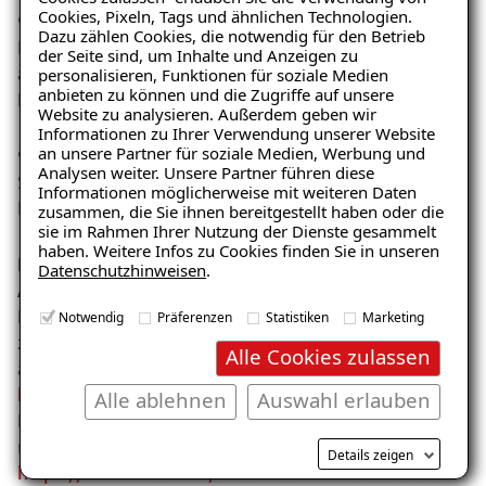
Cookies, Pixeln, Tags und ähnlichen Technologien.
9.2.4.2. Sinnvolle Dokumenttitel
Dazu zählen Cookies, die notwendig für den Betrieb
Bei den Dokumenttiteln fehlt eine immer gleiche,
der Seite sind, um Inhalte und Anzeigen zu
allgemeine Bezeichnung des Webauftritts.
personalisieren, Funktionen für soziale Medien
anbieten zu können und die Zugriffe auf unsere
Die Bezeichnung ""11 ISOTEC 2" ist irreführend
Website zu analysieren. Außerdem geben wir
Informationen zu Ihrer Verwendung unserer Website
an unsere Partner für soziale Medien, Werbung und
9.2.4.7. Aktuelle Position des Fokus deutlich
Analysen weiter. Unsere Partner führen diese
Sprachauswahl im Header
Informationen möglicherweise mit weiteren Daten
Button, um an den Seitenanfang zu gelangen
zusammen, die Sie ihnen bereitgestellt haben oder die
sie im Rahmen Ihrer Nutzung der Dienste gesammelt
haben. Weitere Infos zu Cookies finden Sie in unseren
Prüfschritt 9.3.1.2 Anderssprachige Wörter und
Datenschutzhinweisen
.
Abschnitte ausgezeichnet
Der Cookiebanner steht nicht für englisch und spanisch
Notwendig
Präferenzen
Statistiken
Marketing
zur Verfügung und ist nicht als Fremdsprache
Alle Cookies zulassen
ausgezeichnet.
https://www.isotec.de/es/company-details
die
Alle ablehnen
Auswahl erlauben
Erklärung steht nur auf Englisch zur Verfügung und ist
nicht als Fremdsprache ausgezeichnet.
Details zeigen
https://www.isotec.de/fachbetriebssuche
nicht für