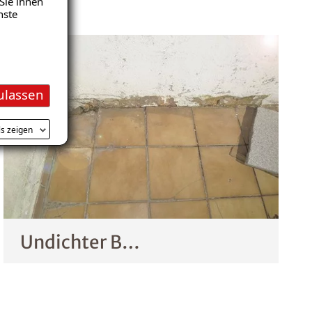
Sie ihnen
nste
ulassen
ls zeigen
Undichter Balkon