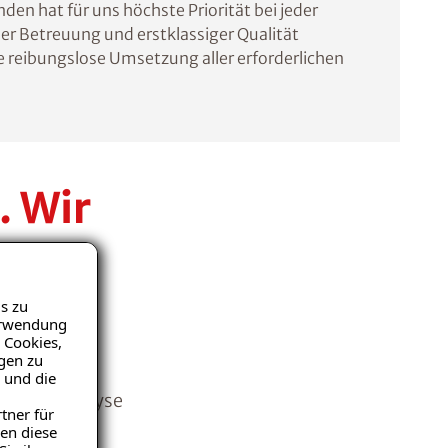
den hat für uns höchste Priorität bei jeder
er Betreuung und erstklassiger Qualität
e reibungslose Umsetzung aller erforderlichen
. Wir
he
s zu
Verwendung
 Cookies,
igen zu
schäden an
 und die
Problemanalyse
tner für
niveau. Wir
en diese