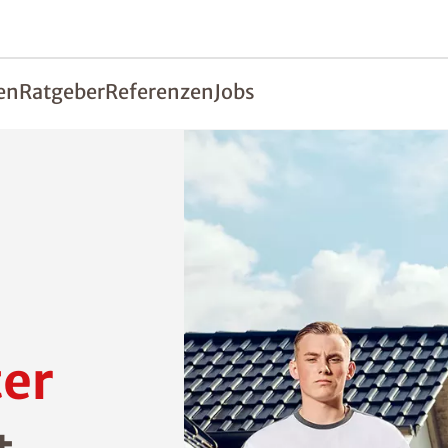
en
Ratgeber
Referenzen
Jobs
er