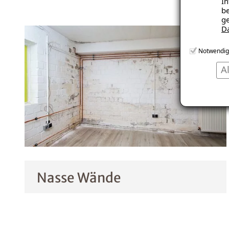
In
be
ge
D
Notwendig
A
Nasse Wände