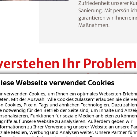
Zufriedenheit unserer Kun
Sanierung. Mit persönlich
garantieren wir Ihnen ein
Maßnahmen.
verstehen Ihr Problem
ieten Ihnen erfolgreic
iese Webseite verwendet Cookies
Lösungen.
r verwenden Cookies, um Ihnen ein optimales Webseiten-Erlebni
eten. Mit der Auswahl “Alle Cookies zulassen” erlauben Sie die 
n Cookies, Pixeln, Tags und ähnlichen Technologien. Dazu zählen
e notwendig für den Betrieb der Seite sind, um Inhalte und Anze
Spezialisten im Kampf gegen Feuchte- und Schimmel
rsonalisieren, Funktionen für soziale Medien anbieten zu können
griffe auf unsere Website zu analysieren. Außerdem geben wir
re zuverlässigen Mitarbeiter begleiten Sie von der 
formationen zu Ihrer Verwendung unserer Website an unsere Par
folgreichen Sanierungslösung auf höchstem Qualitäts
ziale Medien, Werbung und Analysen weiter. Unsere Partner führ