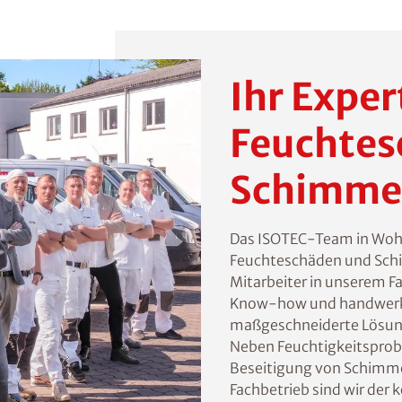
Ihr Exper
Feuchtes
Schimme
Das ISOTEC-Team in Wohlto
Feuchteschäden und Schi
Mitarbeiter in unserem 
Know-how und handwerkl
maßgeschneiderte Lösunge
Neben Feuchtigkeitsprobl
Beseitigung von Schimmel
Fachbetrieb sind wir der