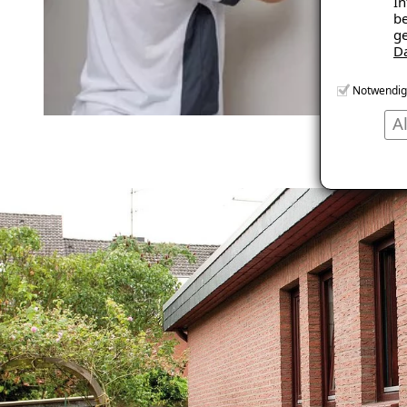
In
be
ge
D
Notwendig
A