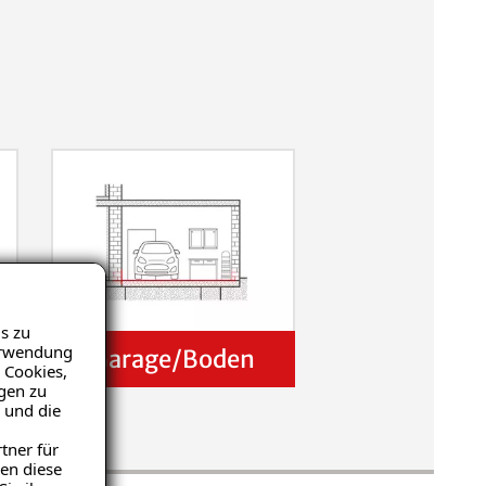
s zu
Verwendung
Garage/Boden
 Cookies,
igen zu
 und die
tner für
en diese