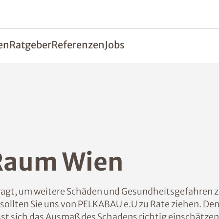
en
Ratgeber
Referenzen
Jobs
Raum Wien
fragt, um weitere Schäden und Gesundheitsgefahren z
sollten Sie uns von PELKABAU e.U zu Rate ziehen. Den
st sich das Ausmaß des Schadens richtig einschätzen