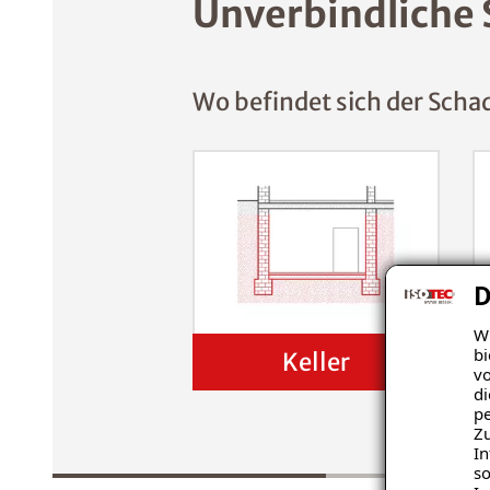
Unverbindliche 
Wo befindet sich der Scha
D
Wi
bi
Keller
vo
di
pe
Zu
In
so