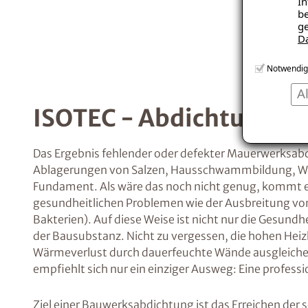
In
be
ge
D
Notwendig
A
ISOTEC - Abdichtungssy
Das Ergebnis fehlender oder defekter Mauerwerksabdi
Ablagerungen von Salzen, Hausschwammbildung, Wa
Fundament. Als wäre das noch nicht genug, kommt
gesundheitlichen Problemen wie der Ausbreitung vo
Bakterien). Auf diese Weise ist nicht nur die Gesundh
der Bausubstanz. Nicht zu vergessen, die hohen Hei
Wärmeverlust durch dauerfeuchte Wände ausgleic
empfiehlt sich nur ein einziger Ausweg: Eine profes
Ziel einer Bauwerksabdichtung ist das Erreichen der