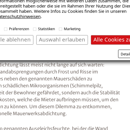
formationen möglicherweise mit weiteren Daten zusammen, die 
reitgestellt haben oder die sie im Rahmen Ihrer Nutzung der Die
sammelt haben. Weitere Infos zu Cookies finden Sie in unseren
atenschutzhinweisen
.
Präferenzen
Statistiken
Marketing
lle ablehnen
Auswahl erlauben
Alle Cookies z
steme die funktionieren
Detai
chtung lässt meist nicht lange auf sich warten:
ndabsprengungen durch Frost und Risse im
 es neben den genannten Mauerschäden zu
n schädlichen Mikroorganismen (Schimmelpilz,
eit der Bewohner gefährdet, sondern auch die Stabilität
zkosten, welche die Mieter aufbringen müssen, um den
hen zu können. Um diesem Dilemma zu entkommen,
sionelle Mauerwerksabdichtung.
 so genannten Ausgleichsfeuchte, bei der die Wand