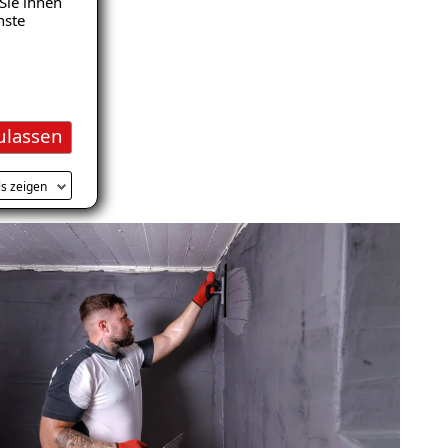
Sie ihnen
nste
ulassen
ls zeigen