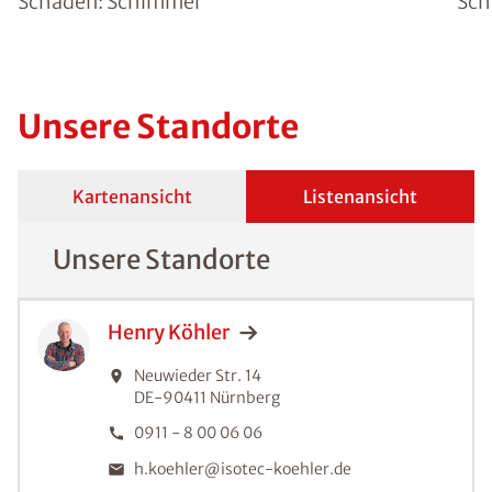
Schaden: Schimmel
Sch
Unsere Standorte
Kartenansicht
Listenansicht
Unsere Standorte
Henry
Köhler
Neuwieder Str. 14
DE-90411
Nürnberg
0911 - 8 00 06 06
h.koehler@isotec-koehler.de