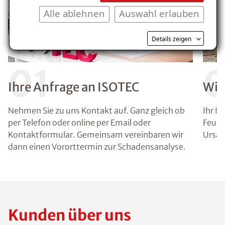
Alle ablehnen
Auswahl erlauben
Details zeigen
01
Ihre Anfrage an ISOTEC
Wir
Nehmen Sie zu uns Kontakt auf. Ganz gleich ob
Ihr I
per Telefon oder online per Email oder
Feuch
Kontaktformular. Gemeinsam vereinbaren wir
Ursac
dann einen Vororttermin zur Schadensanalyse.
Kunden über uns