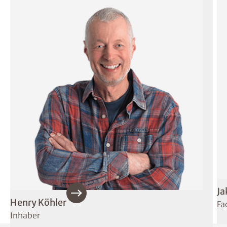
Ja
Henry Köhler
Fa
Inhaber