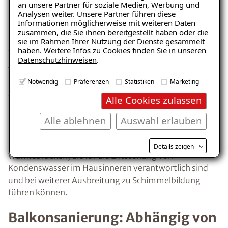
an unsere Partner für soziale Medien, Werbung und
– jetzt kostenlos
Analysen weiter. Unsere Partner führen diese
Informationen möglicherweise mit weiteren Daten
herunterladen!
zusammen, die Sie ihnen bereitgestellt haben oder die
sie im Rahmen Ihrer Nutzung der Dienste gesammelt
Zeichnung: Wärmebrücke bei Balkonbetonplatten
haben. Weitere Infos zu Cookies finden Sie in unseren
Datenschutzhinweisen
.
Vor allem bei Altbauten ist der Balkon häufig eine
E-Mail eingeben
Notwendig
Präferenzen
Statistiken
Marketing
auskragende Betonplatte, die in vielen Fällen nicht von
der Geschossdecke abgekoppelt ist. Sprich, die
Alle Cookies zulassen
Balkonplatte ist lediglich eine Verlängerung der
Alle ablehnen
Auswahl erlauben
Raumdecke nach außen. Dadurch, dass die
Betonplatte durchgängig nach außen führt, entstehen
Kostenlosen Ratgeber anfordern
im Übergangsbereich an der Innenwand, sogenannte
Details zeigen
Wärmebrücken, die für die Entstehung von
Voraussetzung für den Erhalt des kostenfreien
Kondenswasser im Hausinneren verantwortlich sind
Ratgebers ist die Anmeldung zu unserem Newsletter.
und bei weiterer Ausbreitung zu Schimmelbildung
führen können.
Balkonsanierung: Abhängig von