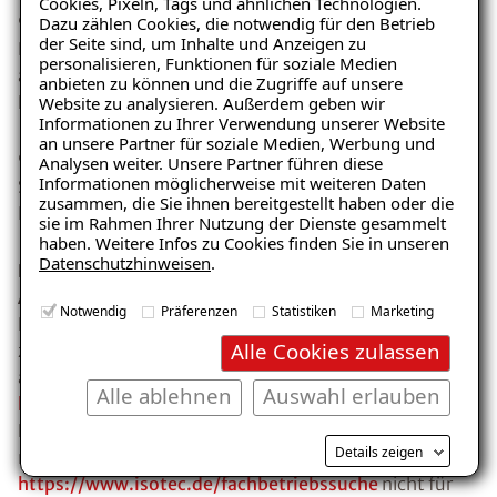
Cookies, Pixeln, Tags und ähnlichen Technologien.
9.2.4.2. Sinnvolle Dokumenttitel
Dazu zählen Cookies, die notwendig für den Betrieb
der Seite sind, um Inhalte und Anzeigen zu
Bei den Dokumenttiteln fehlt eine immer gleiche,
personalisieren, Funktionen für soziale Medien
allgemeine Bezeichnung des Webauftritts.
anbieten zu können und die Zugriffe auf unsere
Die Bezeichnung ""11 ISOTEC 2" ist irreführend
Website zu analysieren. Außerdem geben wir
Informationen zu Ihrer Verwendung unserer Website
an unsere Partner für soziale Medien, Werbung und
9.2.4.7. Aktuelle Position des Fokus deutlich
Analysen weiter. Unsere Partner führen diese
Informationen möglicherweise mit weiteren Daten
Sprachauswahl im Header
zusammen, die Sie ihnen bereitgestellt haben oder die
Button, um an den Seitenanfang zu gelangen
sie im Rahmen Ihrer Nutzung der Dienste gesammelt
haben. Weitere Infos zu Cookies finden Sie in unseren
Datenschutzhinweisen
.
Prüfschritt 9.3.1.2 Anderssprachige Wörter und
Abschnitte ausgezeichnet
Notwendig
Präferenzen
Statistiken
Marketing
Der Cookiebanner steht nicht für englisch und spanisch
Alle Cookies zulassen
zur Verfügung und ist nicht als Fremdsprache
ausgezeichnet.
Alle ablehnen
Auswahl erlauben
https://www.isotec.de/es/company-details
die
Erklärung steht nur auf Englisch zur Verfügung und ist
Details zeigen
nicht als Fremdsprache ausgezeichnet.
https://www.isotec.de/fachbetriebssuche
nicht für