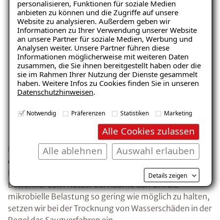
personalisieren, Funktionen für soziale Medien
anbieten zu können und die Zugriffe auf unsere
Website zu analysieren. Außerdem geben wir
Ratgeber „Sofort-Tipps gegen
Informationen zu Ihrer Verwendung unserer Website
Feuchtigkeit“
an unsere Partner für soziale Medien, Werbung und
Analysen weiter. Unsere Partner führen diese
– jetzt kostenlos
Informationen möglicherweise mit weiteren Daten
zusammen, die Sie ihnen bereitgestellt haben oder die
herunterladen!
sie im Rahmen Ihrer Nutzung der Dienste gesammelt
haben. Weitere Infos zu Cookies finden Sie in unseren
Datenschutzhinweisen
.
E-Mail eingeben
Notwendig
Präferenzen
Statistiken
Marketing
Alle Cookies zulassen
Alle ablehnen
Auswahl erlauben
Bereits nach 10 bis 14 Tagen können sich in der
durchfeuchteten Dämmung Schimmelpilze gebildet
haben. Diese stellen eine gesundheitliche Gefahr für die
Kostenlosen Ratgeber anfordern
Details zeigen
Bewohner bzw. Nutzer der Räume dar. Um die
mikrobielle Belastung so gering wie möglich zu halten,
Voraussetzung für den Erhalt des kostenfreien
setzen wir bei der Trocknung von Wasserschäden in der
Ratgebers ist die Anmeldung zu unserem Newsletter.