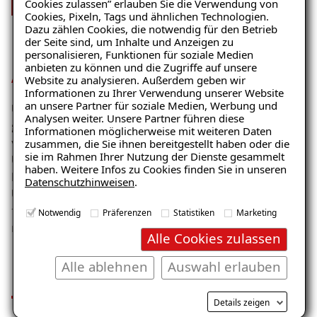
Cookies zulassen” erlauben Sie die Verwendung von
Cookies, Pixeln, Tags und ähnlichen Technologien.
Dazu zählen Cookies, die notwendig für den Betrieb
der Seite sind, um Inhalte und Anzeigen zu
personalisieren, Funktionen für soziale Medien
anbieten zu können und die Zugriffe auf unsere
Amtlich empfohlen
Website zu analysieren. Außerdem geben wir
Informationen zu Ihrer Verwendung unserer Website
Ratgeber „Schimmel“
an unsere Partner für soziale Medien, Werbung und
Unsere Sanierung
entspricht den bundesweit
Analysen weiter. Unsere Partner führen diese
– jetzt kostenlos erhalten!
geltenden Richtlinien und Leitfäden
zur Beseitigung
Informationen möglicherweise mit weiteren Daten
von Schimmelpilzschäden – unter anderem des
zusammen, die Sie ihnen bereitgestellt haben oder die
sie im Rahmen Ihrer Nutzung der Dienste gesammelt
Umweltbundesamtes und des
haben. Weitere Infos zu Cookies finden Sie in unseren
Landesgesundheitsamtes Baden-Württemberg.
Datenschutzhinweisen
.
E-Mail eingeben
Unser richtliniengetreues Vorgehen sichert die
fachgerechte Bewertung und Beseitigung von
Notwendig
Präferenzen
Statistiken
Marketing
mikrobiellen Schäden.
Alle Cookies zulassen
Ihre Vorteile im Überblick
Alle ablehnen
Auswahl erlauben
Kostenlosen Ratgeber anfordern
Details zeigen