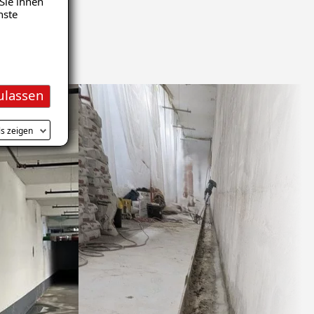
Sie ihnen
nste
ulassen
ls zeigen