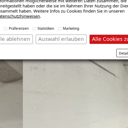
formationen möglicherweise mit weiteren Daten zusammen, die 
reitgestellt haben oder die sie im Rahmen Ihrer Nutzung der Die
 Sanierung
sammelt haben. Weitere Infos zu Cookies finden Sie in unseren
atenschutzhinweisen
.
Präferenzen
Statistiken
Marketing
lle ablehnen
Auswahl erlauben
Alle Cookies z
Detai