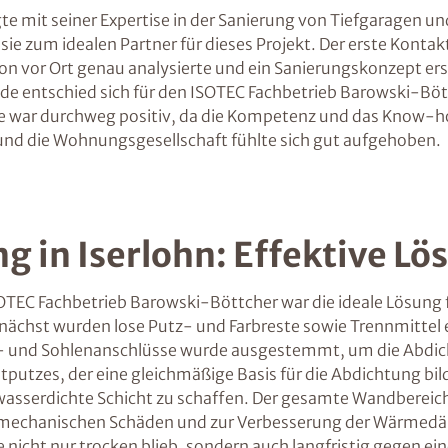
e mit seiner Expertise in der Sanierung von Tiefgaragen u
e zum idealen Partner für dieses Projekt. Der erste Kontak
tion vor Ort genau analysierte und ein Sanierungskonzept e
e entschied sich für den ISOTEC Fachbetrieb Barowski-Böt
läge war durchweg positiv, da die Kompetenz und das Know
und die Wohnungsgesellschaft fühlte sich gut aufgehoben.
 in Iserlohn: Effektive Lö
C Fachbetrieb Barowski-Böttcher war die ideale Lösung für 
ächst wurden lose Putz- und Farbreste sowie Trennmittel 
al- und Sohlenanschlüsse wurde ausgestemmt, um die Abdic
htputzes, der eine gleichmäßige Basis für die Abdichtung b
asserdichte Schicht zu schaffen. Der gesamte Wandbereich
r mechanischen Schäden und zur Verbesserung der Wärme
 nicht nur trocken blieb, sondern auch langfristig gegen e