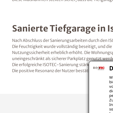
Sanierte Tiefgarage in I
Nach Abschluss der Sanierungsarbeiten durch den ISO
Die Feuchtigkeit wurde vollständig beseitigt, und d
Nutzungssicherheit erheblich erhöht. Die Wohnungsge
uneingeschränkt als sicherer Parkplatz genutzt wer
Die erfolgreiche ISOTEC-Sanierung stärkt das Vertr
D
Die positive Resonanz der Nutzer bestätigt die hohe 
Wi
bi
vo
di
pe
Zu
In
so