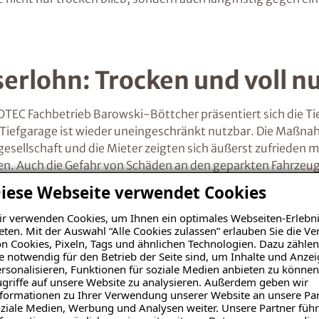
serlohn: Trocken und voll n
TEC Fachbetrieb Barowski-Böttcher präsentiert sich die Ti
ie Tiefgarage ist wieder uneingeschränkt nutzbar. Die Maß
sellschaft und die Mieter zeigten sich äußerst zufrieden m
den. Auch die Gefahr von Schäden an den geparkten Fahrzeu
auen in die Wohnungsgesellschaft und unterstreicht die Ko
iese Webseite verwendet Cookies
Qualität der durchgeführten Arbeiten.
r verwenden Cookies, um Ihnen ein optimales Webseiten-Erlebni
eten. Mit der Auswahl “Alle Cookies zulassen” erlauben Sie die 
n Cookies, Pixeln, Tags und ähnlichen Technologien. Dazu zählen
e notwendig für den Betrieb der Seite sind, um Inhalte und Anze
rsonalisieren, Funktionen für soziale Medien anbieten zu können
griffe auf unsere Website zu analysieren. Außerdem geben wir
formationen zu Ihrer Verwendung unserer Website an unsere Par
ziale Medien, Werbung und Analysen weiter. Unsere Partner führ