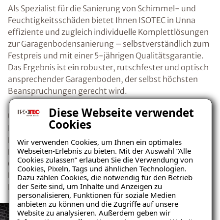
Als Spezialist für die Sanierung von Schimmel- und
Feuchtigkeitsschäden bietet Ihnen ISOTEC in Unna
effiziente und zugleich individuelle Komplettlösungen
zur Garagenbodensanierung – selbstverständlich zum
Festpreis und mit einer 5-jährigen Qualitätsgarantie.
Das Ergebnis ist ein robuster, rutschfester und optisch
ansprechender Garagenboden, der selbst höchsten
Beanspruchungen gerecht wird.
Diese Webseite verwendet
Unser speziell konzipiertes dünnschichtiges
Cookies
Beschichtungssystem sorgt dabei für eine optimale
Haftung zwischen Belag und Untergrund. Neben der
Wir verwenden Cookies, um Ihnen ein optimales
Webseiten-Erlebnis zu bieten. Mit der Auswahl “Alle
Erneuerung des Garagenbodens umfasst die Sanierung
Cookies zulassen” erlauben Sie die Verwendung von
(bei Bedarf) auch die Beseitigung übriger
Cookies, Pixeln, Tags und ähnlichen Technologien.
Feuchtigkeitsquellen. Auch bereits bestehende
Dazu zählen Cookies, die notwendig für den Betrieb
der Seite sind, um Inhalte und Anzeigen zu
Feuchtigkeitsschäden werden dabei von uns behoben.
personalisieren, Funktionen für soziale Medien
anbieten zu können und die Zugriffe auf unsere
Website zu analysieren. Außerdem geben wir
Ratgeber „Sofort-Tipps gegen