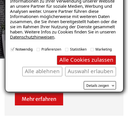
Informationen zu Ihrer Verwendung unserer Website
Feuchtigkeit“
an unsere Partner für soziale Medien, Werbung und
Analysen weiter. Unsere Partner führen diese
– jetzt kostenlos
Informationen möglicherweise mit weiteren Daten
zusammen, die Sie ihnen bereitgestellt haben oder die
herunterladen!
sie im Rahmen Ihrer Nutzung der Dienste gesammelt
haben. Weitere Infos zu Cookies finden Sie in unseren
Datenschutzhinweisen
.
E-Mail eingeben
Notwendig
Präferenzen
Statistiken
Marketing
GARAGENSANIERUNG REFERENZEN
Alle Cookies zulassen
ANSEHEN
Unsere zufriedenen
Alle ablehnen
Auswahl erlauben
Kunden im Raum Unna
Kostenlosen Ratgeber anfordern
Details zeigen
Mehr erfahren
Voraussetzung für den Erhalt des kostenfreien
Ratgebers ist die Anmeldung zu unserem Newsletter.