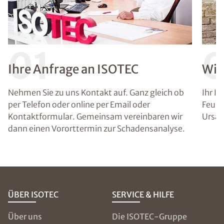
01
Ihre Anfrage an ISOTEC
Wir
Nehmen Sie zu uns Kontakt auf. Ganz gleich ob
Ihr I
per Telefon oder online per Email oder
Feuch
Kontaktformular. Gemeinsam vereinbaren wir
Ursac
dann einen Vororttermin zur Schadensanalyse.
ÜBER ISOTEC
SERVICE & HILFE
Über uns
Die ISOTEC-Gruppe