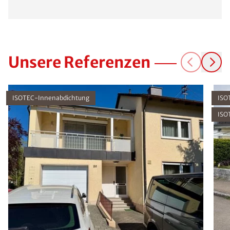
Unsere Referenzen
ISOTEC-Innenabdichtung
ISO
ISO