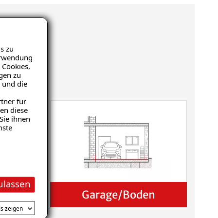
s zu
Verwendung
 Cookies,
igen zu
 und die
tner für
en diese
Sie ihnen
nste
ulassen
Garage/Boden
ls zeigen