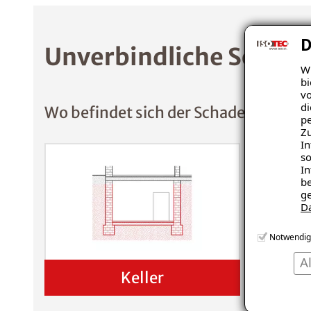
D
Unverbindliche Schade
Wi
bi
vo
di
Wo befindet sich der Schaden?
pe
Zu
In
so
In
be
ge
D
Notwendig
A
Keller