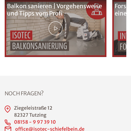
Balkon sanieren | Vorgehensweise
Forsc
und Tipps vom Profi
eine 
NOCH FRAGEN?
Ziegeleistraße 12
82327 Tutzing
08158 - 9 97 39 10
office@isotec-schiefelbein.de