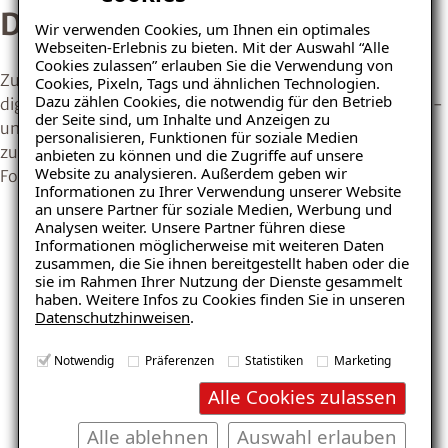
Der ISOTEC-Balkondesigner
Wir verwenden Cookies, um Ihnen ein optimales
Webseiten-Erlebnis zu bieten. Mit der Auswahl “Alle
Cookies zulassen” erlauben Sie die Verwendung von
Zur Vorbereitung einer Balkonsanierung bietet unser
Cookies, Pixeln, Tags und ähnlichen Technologien.
Dazu zählen Cookies, die notwendig für den Betrieb
digitales Planungstool die Möglichkeit, verschiedene Farb-
der Seite sind, um Inhalte und Anzeigen zu
und Strukturvarianten der Balkonoberfläche realitätsnah
personalisieren, Funktionen für soziale Medien
zu visualisieren – auf Wunsch auch mit einem eigenen
anbieten zu können und die Zugriffe auf unsere
Website zu analysieren. Außerdem geben wir
Foto.
Informationen zu Ihrer Verwendung unserer Website
Ratgeber „Balkon & Terrasse“
an unsere Partner für soziale Medien, Werbung und
– jetzt kostenlos
Analysen weiter. Unsere Partner führen diese
Informationen möglicherweise mit weiteren Daten
herunterladen!
zusammen, die Sie ihnen bereitgestellt haben oder die
sie im Rahmen Ihrer Nutzung der Dienste gesammelt
haben. Weitere Infos zu Cookies finden Sie in unseren
Datenschutzhinweisen
.
E-Mail eingeben
Notwendig
Präferenzen
Statistiken
Marketing
Alle Cookies zulassen
Alle ablehnen
Auswahl erlauben