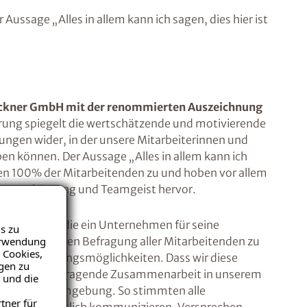
er Aussage „Alles in allem kann ich sagen, dies hier ist
Brückner GmbH mit der renommierten Auszeichnung
erung spiegelt die wertschätzende und motivierende
gen wider, in der unsere Mitarbeiterinnen und
ben können. Der Aussage „Alles in allem kann ich
mten 100% der Mitarbeitenden zu und hoben vor allem
, Wertschätzung und Teamgeist hervor.
eichnungen, die ein Unternehmen für seine
s zu
Verwendung
ner umfassenden Befragung aller Mitarbeitenden zu
 Cookies,
nd Entwicklungsmöglichkeiten. Dass wir diese
igen zu
s für die hervorragende Zusammenarbeit in unserem
 und die
ende Arbeitsumgebung. So stimmten alle
tner für