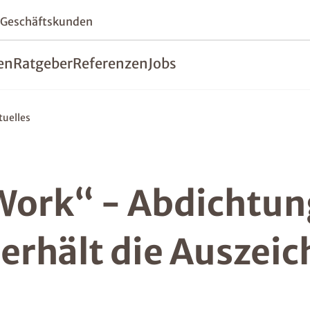
 Geschäftskunden
en
Ratgeber
Referenzen
Jobs
tuelles
 Work“ - Abdichtu
erhält die Auszei