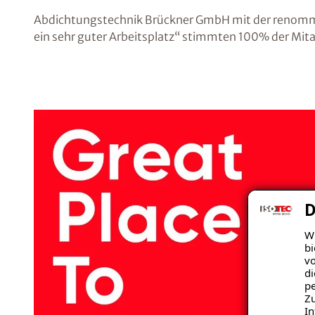
Abdichtungstechnik Brückner GmbH mit der renom
ein sehr guter Arbeitsplatz“ stimmten 100% der Mit
D
Wi
bi
vo
di
pe
Zu
In