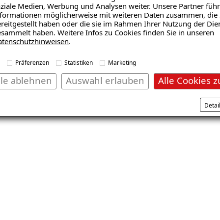
Mitarbeitenden zu, dass die Führungskräfte Erwartung
ziale Medien, Werbung und Analysen weiter. Unsere Partner führ
einhalten und immer gut erreichbar sind. 100% der Be
formationen möglicherweise mit weiteren Daten zusammen, die 
reitgestellt haben oder die sie im Rahmen Ihrer Nutzung der Die
Weiterbildungsangebot und alles an Mitteln & Ausstattu
sammelt haben. Weitere Infos zu Cookies finden Sie in unseren
zuletzt stimmten alle Teilnehmenden zu, stolz auf die
atenschutzhinweisen
.
bei dem ISOTEC-Fachbetrieb arbeiten zu wollen und Spa
Präferenzen
Statistiken
Marketing
Wir danken allen unseren Mitarbeiterinnen und Mitarbei
lle ablehnen
Auswahl erlauben
Alle Cookies z
Loyalität – diese Auszeichnung gehört auch ihnen! Wir s
Detai
Du willst Teil unseres ausgezeichneten Teams werden? 