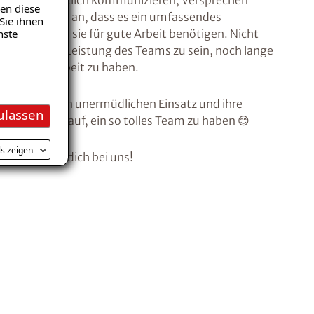
en klar & deutlich kommunizieren, Versprechen
en diese
fragten gaben an, dass es ein umfassendes
Sie ihnen
nste
ng gibt, das sie für gute Arbeit benötigen. Nicht
 gemeinsame Leistung des Teams zu sein, noch lange
ß bei der Arbeit zu haben.
tern für ihren unermüdlichen Einsatz und ihre
ulassen
ind stolz darauf, ein so tolles Team zu haben 😊
ls zeigen
Dann bewirb dich bei uns!