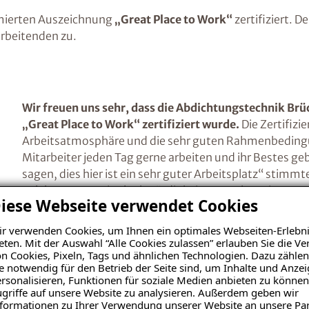
mierten Auszeichnung
„Great Place to Work“
zertifiziert. D
arbeitenden zu.
Wir freuen uns sehr, dass die Abdichtungstechnik 
„Great Place to Work“ zertifiziert wurde.
Die Zertifizi
Arbeitsatmosphäre und die sehr guten Rahmenbedingun
Mitarbeiter jeden Tag gerne arbeiten und ihr Bestes ge
sagen, dies hier ist ein sehr guter Arbeitsplatz“ stim
gelebte Werte wir Glaubwürdigkeit, Respekt, Fairness
iese Webseite verwendet Cookies
„Great Place to Work“ ist eine der bedeutendsten Ausz
r verwenden Cookies, um Ihnen ein optimales Webseiten-Erlebni
eten. Mit der Auswahl “Alle Cookies zulassen” erlauben Sie die 
Unternehmenskultur erhalten kann. Sie basiert auf ei
n Cookies, Pixeln, Tags und ähnlichen Technologien. Dazu zählen
Aspekten wie Vertrauen, Wertschätzung, Teamarbeit u
e notwendig für den Betrieb der Seite sind, um Inhalte und Anze
Auszeichnung erhalten haben, ist nicht nur ein Bewei
rsonalisieren, Funktionen für soziale Medien anbieten zu können
griffe auf unsere Website zu analysieren. Außerdem geben wir
Team, sondern auch für eine positive und wertschätz
formationen zu Ihrer Verwendung unserer Website an unsere Par