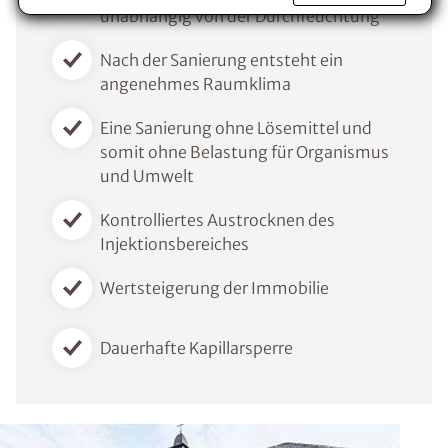
unabhängig von der Durchfeuchtung
Voraussetzung für den Erhalt des kostenfreien
Ratgebers ist die Anmeldung zu unserem Newsletter.
Nach der Sanierung entsteht ein
angenehmes Raumklima
Eine Sanierung ohne Lösemittel und
somit ohne Belastung für Organismus
und Umwelt
Kontrolliertes Austrocknen des
Injektionsbereiches
Wertsteigerung der Immobilie
Dauerhafte Kapillarsperre