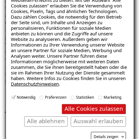
Cookies zulassen” erlauben Sie die Verwendung von
Lebensmittelindustrie eingesetzt wird, wo strengste
Cookies, Pixeln, Tags und ähnlichen Technologien.
Auflagen gelten. Anders als bei einer Sanierung mit
Dazu zählen Cookies, die notwendig für den Betrieb
der Seite sind, um Inhalte und Anzeigen zu
chemisch flüchtigen Bestandteilen ist unser
personalisieren, Funktionen für soziale Medien
Spezialparaffin besonders umweltfreundlich und
anbieten zu können und die Zugriffe auf unsere
gesundheitlich unbedenklich und kann im
Website zu analysieren. Außerdem geben wir
Informationen zu Ihrer Verwendung unserer Website
Wohnbereich problemlos eingesetzt werden. Paraffin
Ratgeber „Sofort-Tipps gegen
an unsere Partner für soziale Medien, Werbung und
(parum affinis) bedeutet chemisch inaktiv. Das bringt
Feuchtigkeit“
Analysen weiter. Unsere Partner führen diese
viele Vorteile mit sich und grenzt den Injektionsstoff
Informationen möglicherweise mit weiteren Daten
– jetzt kostenlos erhalten!
zusammen, die Sie ihnen bereitgestellt haben oder die
ISOTEC-Spezialparaffin als nachträgliche
sie im Rahmen Ihrer Nutzung der Dienste gesammelt
Horizontalsperre deutlich von anderen am Markt
haben. Weitere Infos zu Cookies finden Sie in unseren
befindlichen Injektionsstoffen ab.
Datenschutzhinweisen
.
E-Mail eingeben
Ihre Vorteile im Überblick
Notwendig
Präferenzen
Statistiken
Marketing
Alle Cookies zulassen
Alle ablehnen
Auswahl erlauben
Kostenlosen Ratgeber anfordern
Sicherer Sanierungserfolg, ganz
Details zeigen