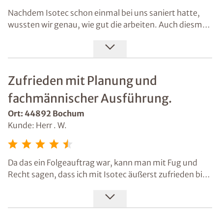
Nachdem Isotec schon einmal bei uns saniert hatte,
wussten wir genau, wie gut die arbeiten. Auch diesmal
sind die Jungs selbstständig und zuverlässig tätig
gewesen, haben die Baustelle sauber hinterlassen und
das wichtigste, sie haben uns einen trockenen und
schimmelfreien Keller beschert.
Zufrieden mit Planung und
fachmännischer Ausführung.
Ort: 44892 Bochum
Kunde: Herr . W.
Da das ein Folgeauftrag war, kann man mit Fug und
Recht sagen, dass ich mit Isotec äußerst zufrieden bin.
Jede Sanierung wird mit mir durchgesprochen, gut
durchgeplant und dann fachmännisch ausgeführt.
Auch das Ergebnis passt und ist, wie versprochen.