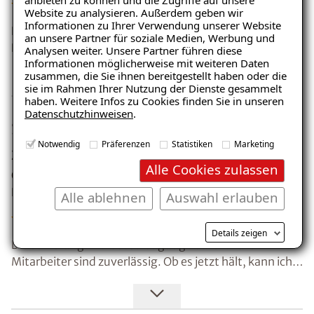
Website zu analysieren. Außerdem geben wir
Informationen zu Ihrer Verwendung unserer Website
Die Außenwand des Kellers bis zur nächsten Etage wies
an unsere Partner für soziale Medien, Werbung und
Feuchtigkeitsflecken auf. Das musste möglichst
Analysen weiter. Unsere Partner führen diese
Informationen möglicherweise mit weiteren Daten
zeitnah saniert werden. Isotec konnte schnell helfen.
zusammen, die Sie ihnen bereitgestellt haben oder die
Alles in allem sieht es gut aus und ist hoffentlich eine
sie im Rahmen Ihrer Nutzung der Dienste gesammelt
dauerhafte Lösung.
haben. Weitere Infos zu Cookies finden Sie in unseren
Datenschutzhinweisen
.
Sanierung gut gelaufen, Mitarbeiter
Notwendig
Präferenzen
Statistiken
Marketing
zuverlässig.
Alle Cookies zulassen
Ort: 44866 Bochum
Kunde: Frau . R.
Alle ablehnen
Auswahl erlauben
Details zeigen
Die Sanierung mit Isotec ist gut gelaufen. Eure
Mitarbeiter sind zuverlässig. Ob es jetzt hält, kann ich
erst in einigen Jahren sagen.