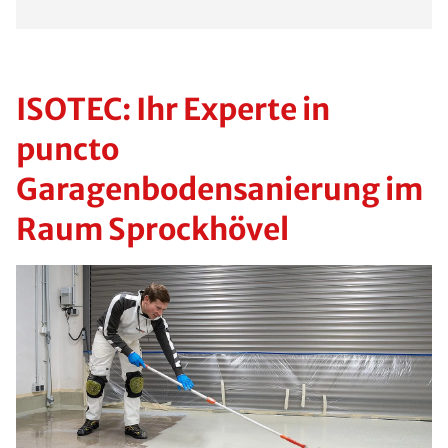
ISOTEC: Ihr Experte in
puncto
Garagenbodensanierung im
Raum Sprockhövel