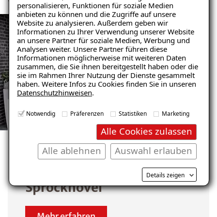
personalisieren, Funktionen für soziale Medien
anbieten zu können und die Zugriffe auf unsere
Website zu analysieren. Außerdem geben wir
Ratgeber „Sofort-Tipps gegen
Informationen zu Ihrer Verwendung unserer Website
Feuchtigkeit“
an unsere Partner für soziale Medien, Werbung und
Analysen weiter. Unsere Partner führen diese
– jetzt kostenlos
Informationen möglicherweise mit weiteren Daten
zusammen, die Sie ihnen bereitgestellt haben oder die
herunterladen!
sie im Rahmen Ihrer Nutzung der Dienste gesammelt
haben. Weitere Infos zu Cookies finden Sie in unseren
Datenschutzhinweisen
.
E-Mail eingeben
Notwendig
Präferenzen
Statistiken
Marketing
GARAGENSANIERUNG REFERENZEN
Alle Cookies zulassen
ANSEHEN
Alle ablehnen
Auswahl erlauben
Unsere zufriedenen
Kunden im Raum
Kostenlosen Ratgeber anfordern
Details zeigen
Sprockhövel
Voraussetzung für den Erhalt des kostenfreien
Ratgebers ist die Anmeldung zu unserem Newsletter.
Mehr erfahren