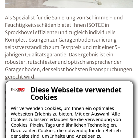
Als Spezialist für die Sanierung von Schimmel- und
Feuchtigkeitsschäden bietet Ihnen ISOTEC in
Sprockhövel effiziente und zugleich individuelle
Komplettlösungen zur Garagenbodensanierung –
selbstverständlich zum Festpreis und mit einer 5-
jährigen Qualitätsgarantie. Das Ergebnis ist ein
robuster, rutschfester und optisch ansprechender
Garagenboden, der selbst höchsten Beanspruchungen
gerecht wird.
Diese Webseite verwendet
Unser speziell konzipiertes dünnschichtiges
Cookies
Beschichtungssystem sorgt dabei für eine optimale
Haftung zwischen Belag und Untergrund. Neben der
Wir verwenden Cookies, um Ihnen ein optimales
Webseiten-Erlebnis zu bieten. Mit der Auswahl “Alle
Erneuerung des Garagenbodens umfasst die Sanierung
Cookies zulassen” erlauben Sie die Verwendung von
(bei Bedarf) auch die Beseitigung übriger
Cookies, Pixeln, Tags und ähnlichen Technologien.
Feuchtigkeitsquellen. Auch bereits bestehende
Dazu zählen Cookies, die notwendig für den Betrieb
der Seite sind, um Inhalte und Anzeigen zu
Feuchtigkeitsschäden werden dabei von uns behoben.