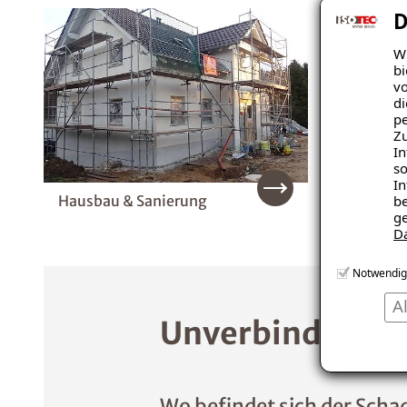
D
Wi
bi
vo
di
pe
Zu
In
so
In
Hausbau & Sanierung
Innend
be
ge
D
Notwendig
A
Unverbindliche 
Wo befindet sich der Scha