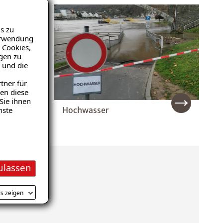
s zu
Verwendung
 Cookies,
igen zu
 und die
tner für
en diese
Sie ihnen
Hochwasser
nste
ulassen
ls zeigen