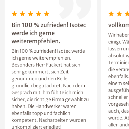
Bin 100 % zufrieden! Isotec
vollko
werde ich gerne
Wir habe
weiterempfehlen.
einige Wä
lassen un
Bin 100 % zufrieden! Isotec werde
absolut w
ich gerne weiterempfehlen.
Terminie
Besonders Herr Fuckert hat sich
die vera
sehr gekümmert, sich Zeit
ebenfalls
genommen und den Keller
einem seh
gründlich begutachtet. Nach dem
ausgefüh
Gespräch mit ihm fühlte ich mich
schneller
sicher, die richtige Firma gewählt zu
vorgesehe
haben. Die Handwerker waren
auch, das
ebenfalls topp und fachlich
wurde. Ab
kompetent. Nacharbeiten wurden
allen and
unkompliziert erledigt!