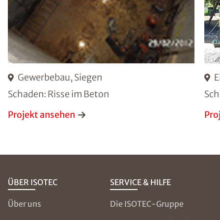
Gewerbebau, Siegen
E
Schaden: Risse im Beton
Sch
Projekt ansehen
Pro
ÜBER ISOTEC
SERVICE & HILFE
Über uns
Die ISOTEC-Gruppe