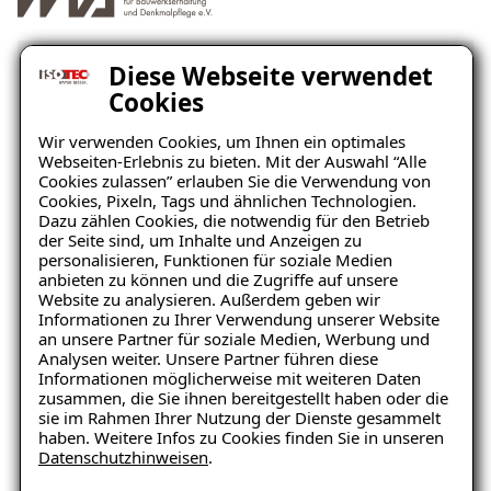
Diese Webseite verwendet
Cookies
Unverbindliche
Wir verwenden Cookies, um Ihnen ein optimales
Schadensanalyse erhalten
Webseiten-Erlebnis zu bieten. Mit der Auswahl “Alle
Cookies zulassen” erlauben Sie die Verwendung von
Cookies, Pixeln, Tags und ähnlichen Technologien.
Wo befindet sich der Schaden?
Dazu zählen Cookies, die notwendig für den Betrieb
der Seite sind, um Inhalte und Anzeigen zu
personalisieren, Funktionen für soziale Medien
anbieten zu können und die Zugriffe auf unsere
Website zu analysieren. Außerdem geben wir
Ratgeber „Sofort-Tipps bei
Informationen zu Ihrer Verwendung unserer Website
Salpeter“
an unsere Partner für soziale Medien, Werbung und
Analysen weiter. Unsere Partner führen diese
– jetzt kostenlos
Informationen möglicherweise mit weiteren Daten
zusammen, die Sie ihnen bereitgestellt haben oder die
herunterladen!
sie im Rahmen Ihrer Nutzung der Dienste gesammelt
Keller
Wohnraum
haben. Weitere Infos zu Cookies finden Sie in unseren
Datenschutzhinweisen
.