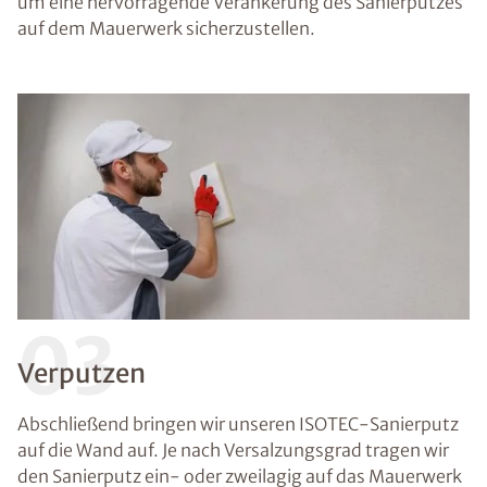
um eine hervorragende Verankerung des Sanierputzes
auf dem Mauerwerk sicherzustellen.
03
Verputzen
Abschließend bringen wir unseren ISOTEC-Sanierputz
auf die Wand auf. Je nach Versalzungsgrad tragen wir
den Sanierputz ein- oder zweilagig auf das Mauerwerk