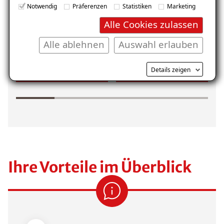
E-Mail eingeben
Notwendig
Präferenzen
Statistiken
Marketing
Alle Cookies zulassen
Alle ablehnen
Auswahl erlauben
Kostenlosen Ratgeber anfordern
Details zeigen
Balkon
Garage/Boden
Voraussetzung für den Erhalt des kostenfreien
Ratgebers ist die Anmeldung zu unserem Newsletter.
Ihre Vorteile im Überblick