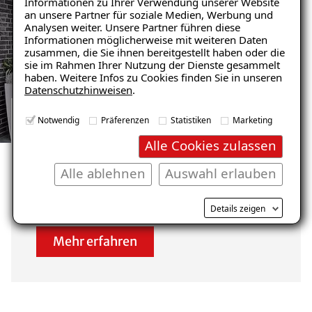
Informationen zu Ihrer Verwendung unserer Website
Feuchtigkeit“
an unsere Partner für soziale Medien, Werbung und
Analysen weiter. Unsere Partner führen diese
– jetzt kostenlos
Informationen möglicherweise mit weiteren Daten
zusammen, die Sie ihnen bereitgestellt haben oder die
herunterladen!
sie im Rahmen Ihrer Nutzung der Dienste gesammelt
haben. Weitere Infos zu Cookies finden Sie in unseren
Datenschutzhinweisen
.
E-Mail eingeben
Notwendig
Präferenzen
Statistiken
Marketing
GARAGENSANIERUNG REFERENZEN
Alle Cookies zulassen
ANSEHEN
Unsere zufriedenen
Alle ablehnen
Auswahl erlauben
Kunden im Raum Schwerte
Kostenlosen Ratgeber anfordern
Details zeigen
Mehr erfahren
Voraussetzung für den Erhalt des kostenfreien
Ratgebers ist die Anmeldung zu unserem Newsletter.