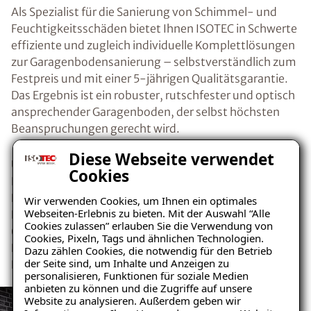
Als Spezialist für die Sanierung von Schimmel- und
Feuchtigkeitsschäden bietet Ihnen ISOTEC in Schwerte
effiziente und zugleich individuelle Komplettlösungen
zur Garagenbodensanierung – selbstverständlich zum
Festpreis und mit einer 5-jährigen Qualitätsgarantie.
Das Ergebnis ist ein robuster, rutschfester und optisch
ansprechender Garagenboden, der selbst höchsten
Beanspruchungen gerecht wird.
Diese Webseite verwendet
Unser speziell konzipiertes dünnschichtiges
Cookies
Beschichtungssystem sorgt dabei für eine optimale
Haftung zwischen Belag und Untergrund. Neben der
Wir verwenden Cookies, um Ihnen ein optimales
Webseiten-Erlebnis zu bieten. Mit der Auswahl “Alle
Erneuerung des Garagenbodens umfasst die Sanierung
Cookies zulassen” erlauben Sie die Verwendung von
(bei Bedarf) auch die Beseitigung übriger
Cookies, Pixeln, Tags und ähnlichen Technologien.
Feuchtigkeitsquellen. Auch bereits bestehende
Dazu zählen Cookies, die notwendig für den Betrieb
der Seite sind, um Inhalte und Anzeigen zu
Feuchtigkeitsschäden werden dabei von uns behoben.
personalisieren, Funktionen für soziale Medien
anbieten zu können und die Zugriffe auf unsere
Website zu analysieren. Außerdem geben wir
Ratgeber „Sofort-Tipps gegen