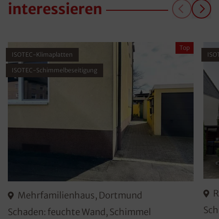
interessieren
Top
ISOTEC-Klimaplatten
ISO
ISOTEC-Schimmelbeseitigung
R
Mehrfamilienhaus, Dortmund
Sch
Schaden: feuchte Wand, Schimmel