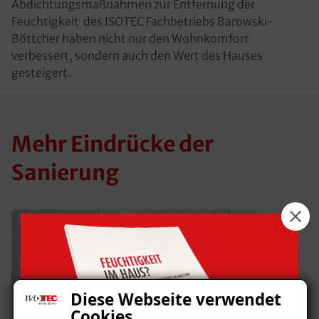
Abdichtungsmaßnahmen zur Entfernung der
Feuchtigkeit des ISOTEC Fachbetriebs Barowski-
Böttcher haben nicht nur den Wohnkomfort
verbessert, sondern auch den Wert des Hauses
gesteigert.
Mehr Eindrücke der
Sanierung
Diese Webseite verwendet
Cookies