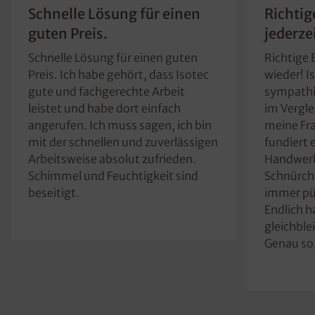
Schnelle Lösung für einen
Richtig
guten Preis.
jederze
Schnelle Lösung für einen guten
Richtige 
Preis. Ich habe gehört, dass Isotec
wieder! I
gute und fachgerechte Arbeit
sympathis
leistet und habe dort einfach
im Vergle
angerufen. Ich muss sagen, ich bin
meine Fr
mit der schnellen und zuverlässigen
fundiert 
Arbeitsweise absolut zufrieden.
Handwerke
Schimmel und Feuchtigkeit sind
Schnürche
beseitigt.
immer pü
Endlich h
gleichble
Genau so,