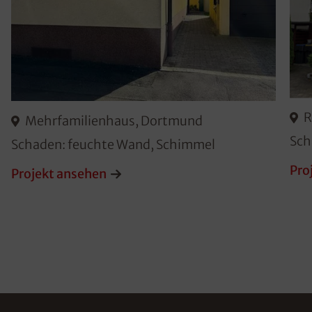
R
Mehrfamilienhaus, Dortmund
Sch
Schaden: feuchte Wand, Schimmel
Pro
Projekt ansehen