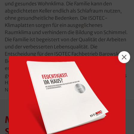
und gesundes Wohnklima. Die Familie kann den
abgedichteten Keller endlich als Schlafraum nutzen,
ohne gesundheitliche Bedenken. Die ISOTEC-
Klimaplatten sorgen für ein ausgeglichenes
Raumklima und verhindern die Bildung von Schimmel.
Die Familie ist begeistert von der Qualität der Arbeiten
und der verbesserten Lebensqualität. Die
Entscheidung für den ISOTEC Fachbetrieb Barowski-
Böttcher erwies sich als richtig, und die Familie
empfiehlt die professionelle Sanierungsmethode
gerne weiter. Der Keller ist nun ein vollwertiger Teil des
Hauses, der den Wohnraum erweitert und die
Nutzungsmöglichkeiten deutlich verbessert.
Mehr Eindrücke der
Sanierung