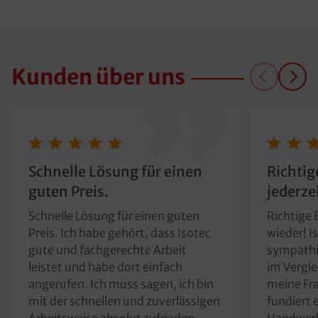
Dich!
Kunden über uns
Schnelle Lösung für einen
Richtig
guten Preis.
jederze
Schnelle Lösung für einen guten
Richtige 
Preis. Ich habe gehört, dass Isotec
wieder! I
gute und fachgerechte Arbeit
sympathis
leistet und habe dort einfach
im Vergle
angerufen. Ich muss sagen, ich bin
meine Fr
mit der schnellen und zuverlässigen
fundiert 
Arbeitsweise absolut zufrieden.
Handwerke