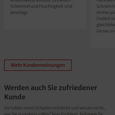
Schimmel und Feuchtigkeit sind
Schnürche
beseitigt.
immer pü
Endlich h
gleichble
Genau so,
Mehr Kundenmeinungen
Werden auch Sie zufriedener
Kunde
Sie haben einen Schaden entdeckt und wissen nicht,
wie Sie vorgehen sollen? Kein Problem. Nehmen Sie