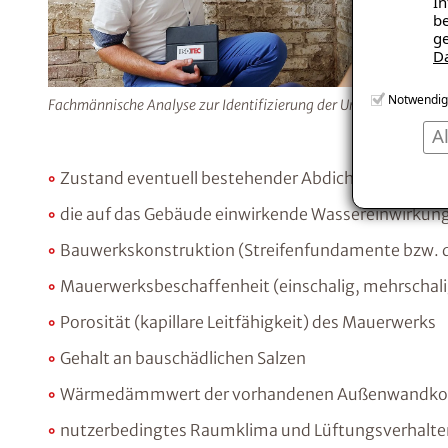
In
be
ge
D
Notwendig
Fachmännische Analyse zur Identifizierung der Ursache.
A
Zustand eventuell bestehender Abdichtungen
die auf das Gebäude einwirkende Wassereinwirkun
Bauwerkskonstruktion (Streifenfundamente bzw. 
Mauerwerksbeschaffenheit (einschalig, mehrschalig,
Porosität (kapillare Leitfähigkeit) des Mauerwerks
Gehalt an bauschädlichen Salzen
Wärmedämmwert der vorhandenen Außenwandkon
nutzerbedingtes Raumklima und Lüftungsverhalte