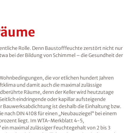
räume
ntliche Rolle. Denn Baustofffeuchte zerstört nicht nur
twa bei der Bildung von Schimmel – die Gesundheit der
ohnbedingungen, die vor etlichen hundert Jahren
ftklima und damit auch die maximal zulässige
 erdberührte Räume, denn der Keller wird heutzutage
itlich eindringende oder kapillar aufsteigende
ner Bauwerksabdichtung ist deshalb die Einhaltung bzw.
ie nach DIN 4108 für einen „Neubauziegel“ bei einem
prozent liegt. Im WTA-Merkblatt 4-5,
ein maximal zulässiger Feuchtegehalt von 2 bis 3