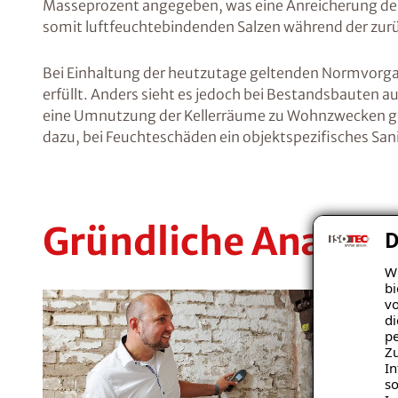
Masseprozent angegeben, was eine Anreicherung des
somit luftfeuchtebindenden Salzen während der zurü
Bei Einhaltung der heutzutage geltenden Normvorgab
erfüllt. Anders sieht es jedoch bei Bestandsbauten au
eine Umnutzung der Kellerräume zu Wohnzwecken gepl
dazu, bei Feuchteschäden ein objektspezifisches Sa
Gründliche Analyse
D
Wi
bi
vo
di
pe
Zu
In
so