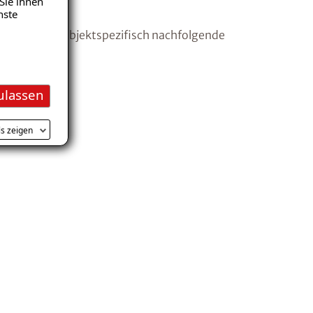
Sie ihnen
nste
en wir dabei objektspezifisch nachfolgende
ulassen
ls zeigen