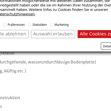
formationen möglicherweise mit weiteren Daten zusammen, die 
reitgestellt haben oder die sie im Rahmen Ihrer Nutzung der Die
sammelt haben. Weitere Infos zu Cookies finden Sie in unseren
Mit Analysetechnik und strukturierten Checklisten klär
atenschutzhinweisen
.
Sachverhalte und identifizieren die Feuchteursachen:
Präferenzen
Statistiken
Marketing
lle ablehnen
Auswahl erlauben
Alle Cookies z
Detai
gsklasse
durchgehende, wasserundurchlässige Bodenplatte)
 klüftig etc.)
struktion
n