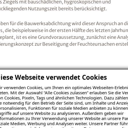
 Ziegels mit bauschädlichen, hygroskopischen und
ckliegenden Nutzungszeit bereits berücksichtigt.
en für die Bauwerksabdichtung wird dieser Anspruch an di
s, die beispielsweise in der ersten Hälfte des letzten Jahr
ant, ist es eine Grundvoraussetzung, zunächst eine Analy
nierungskonzept zur Beseitigung der Feuchteursachen erste
 der Ursache
iese Webseite verwendet Cookies
r verwenden Cookies, um Ihnen ein optimales Webseiten-Erlebni
eten. Mit der Auswahl “Alle Cookies zulassen” erlauben Sie die 
Die Bauzustandsanalyse ermöglicht es uns, die Gründe
n Cookies, Pixeln, Tags und ähnlichen Technologien. Dazu zählen
Bausubstanz zu klären. Denn eine Durchfeuchtung des 
e notwendig für den Betrieb der Seite sind, um Inhalte und Anze
Kombination mehrerer Feuchteursachen haben. Das A u
rsonalisieren, Funktionen für soziale Medien anbieten zu können
griffe auf unsere Website zu analysieren. Außerdem geben wir
Feuchteschäden ist eine möglichst exakte Bauzustands
formationen zu Ihrer Verwendung unserer Website an unsere Par
genug betont werden. Fehler, die in diesem frühen St
ziale Medien, Werbung und Analysen weiter. Unsere Partner führ
kostenintensiv aufgeholt werden.