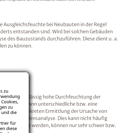
e Ausgleichsfeuchte bei Neubauten in der Regel
hunderts entstanden sind. Wird bei solchen Gebäuden
se des Bauzustands durchzuführen. Diese dient u. a.
llen zu können.
s zu
Verwendung
 für eine unzulässig hohe Durchfeuchtung der
 Cookies,
Baustoffes kann unterschiedliche bzw. eine
igen zu
nd O zur konkreten Ermittlung der Ursache von
 und die
- bzw. Schadensanalyse. Dies kann nicht häufig
tner für
adium gemacht werden, können nur sehr schwer bzw.
en diese