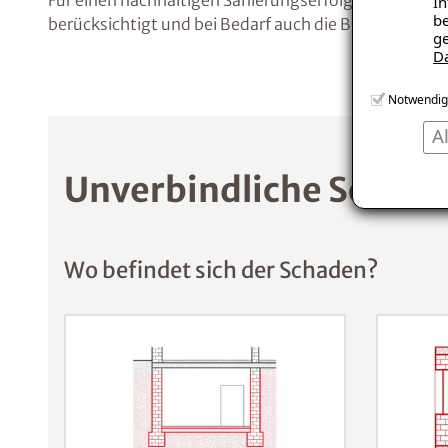
Für einen nachhaltigen Sanierungserfolg sollten jed
In
be
berücksichtigt und bei Bedarf auch die Belüftung op
ge
D
Notwendig
A
Unverbindliche Schade
Wo befindet sich der Schaden?