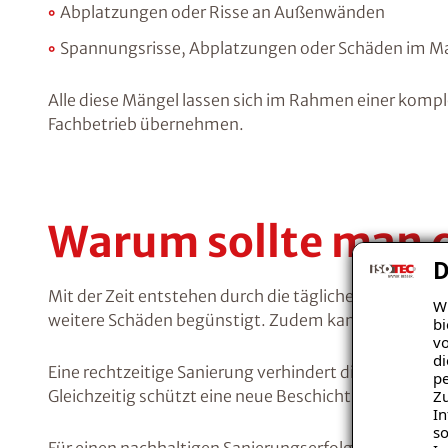
Abplatzungen oder Risse an Außenwänden
Spannungsrisse, Abplatzungen oder Schäden im 
Alle diese Mängel lassen sich im Rahmen einer kompl
Fachbetrieb übernehmen.
Warum sollte man 
D
Mit der Zeit entstehen durch die tägliche Nutzung S
Wi
weitere Schäden begünstigt. Zudem kann die Feucht
bi
vo
di
Eine rechtzeitige Sanierung verhindert diese Entwic
pe
Zu
Gleichzeitig schützt eine neue Beschichtung die um
In
so