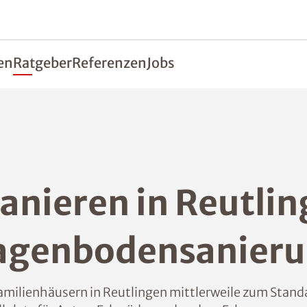
en
Ratgeber
Referenzen
Jobs
nieren in Reutling
agenbodensanier
milienhäusern in Reutlingen mittlerweile zum Standard