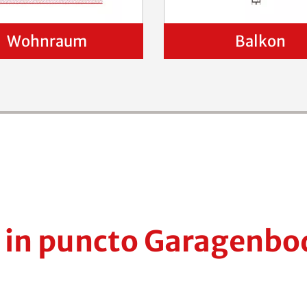
Wohnraum
Balkon
e in puncto Garagenb