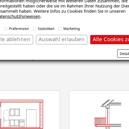
och nicht nur Bodenarbeiten durchgeführt, sondern die gesam
formationen möglicherweise mit weiteren Daten zusammen, die 
reitgestellt haben oder die sie im Rahmen Ihrer Nutzung der Die
timiert werden.
sammelt haben. Weitere Infos zu Cookies finden Sie in unseren
atenschutzhinweisen
.
Präferenzen
Statistiken
Marketing
lle ablehnen
Auswahl erlauben
Alle Cookies z
nsanalyse erhalten
Detai