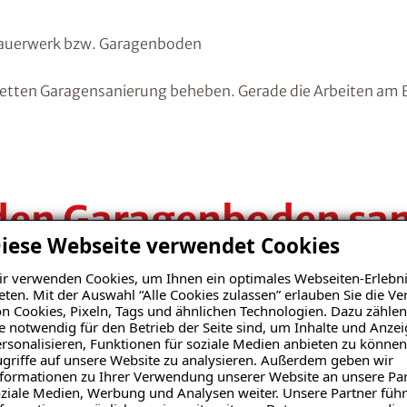
Mauerwerk bzw. Garagenboden
etten Garagensanierung beheben. Gerade die Arbeiten am Bo
den Garagenboden san
iese Webseite verwendet Cookies
chäden im
Bodenbelag
oder der Beschichtung. Dadurch samm
r verwenden Cookies, um Ihnen ein optimales Webseiten-Erlebni
e in die Wände übergehen.
eten. Mit der Auswahl “Alle Cookies zulassen” erlauben Sie die 
n Cookies, Pixeln, Tags und ähnlichen Technologien. Dazu zählen
e notwendig für den Betrieb der Seite sind, um Inhalte und Anze
klungen. Auf einem versiegelten Boden lässt sich angestaute
rsonalisieren, Funktionen für soziale Medien anbieten zu können
griffe auf unsere Website zu analysieren. Außerdem geben wir
liegenden Wände vor Feuchte und Salzablagerungen.
formationen zu Ihrer Verwendung unserer Website an unsere Par
ziale Medien, Werbung und Analysen weiter. Unsere Partner führ