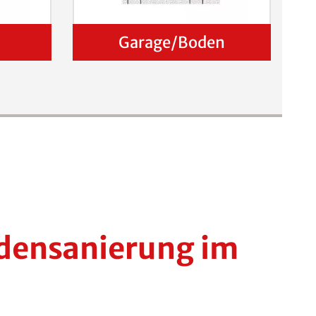
Garage/Boden
odensanierung im