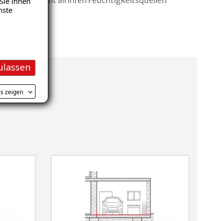
te Garage mit all ihren Feuchtigkeitsquellen
Sie ihnen
nste
ulassen
ls zeigen