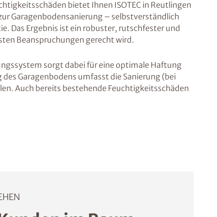
uchtigkeitsschäden bietet Ihnen ISOTEC in Reutlingen
n zur Garagenbodensanierung – selbstverständlich
e. Das Ergebnis ist ein robuster, rutschfester und
sten Beanspruchungen gerecht wird.
ungssystem sorgt dabei für eine optimale Haftung
 des Garagenbodens umfasst die Sanierung (bei
llen. Auch bereits bestehende Feuchtigkeitsschäden
EHEN