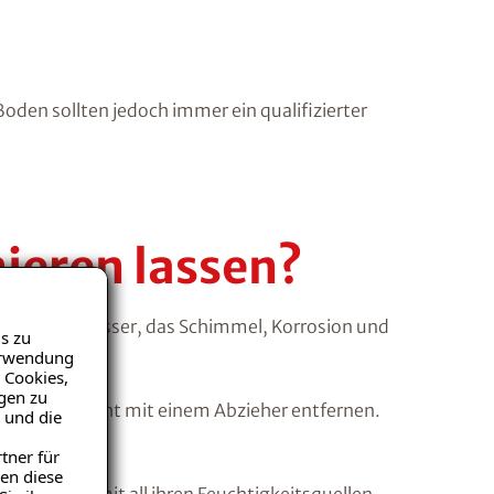
den sollten jedoch immer ein qualifizierter
ieren lassen?
elt sich Wasser, das Schimmel, Korrosion und
s zu
Verwendung
 Cookies,
igen zu
s Wasser leicht mit einem Abzieher entfernen.
 und die
tner für
en diese