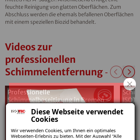
feuchte Reinigung von glatten Oberflächen. Zum
Abschluss werden die ehemals befallenen Oberflächen
mit einem speziellen Biozid behandelt.
Videos zur
professionellen
Schimmelentfernung
Professionelle
Schim
Schimmelbeseitigung in Bremen –
ISOTE
Nachhaltige Lösung mit ISOTEC-
Diese Webseite verwendet
Klimaplatten
Cookies
Wir verwenden Cookies, um Ihnen ein optimales
Webseiten-Erlebnis zu bieten. Mit der Auswahl “Alle