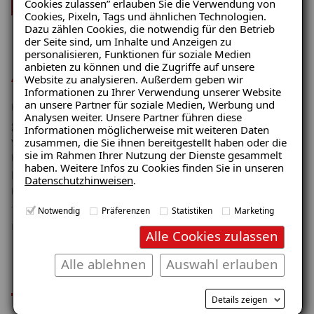
Cookies zulassen” erlauben Sie die Verwendung von
Cookies, Pixeln, Tags und ähnlichen Technologien.
Dazu zählen Cookies, die notwendig für den Betrieb
der Seite sind, um Inhalte und Anzeigen zu
personalisieren, Funktionen für soziale Medien
anbieten zu können und die Zugriffe auf unsere
Amtlich empfohlen
Website zu analysieren. Außerdem geben wir
Informationen zu Ihrer Verwendung unserer Website
Ratgeber „Schimmel“
an unsere Partner für soziale Medien, Werbung und
Unsere Sanierung
entspricht den bundesweit
Analysen weiter. Unsere Partner führen diese
– jetzt kostenlos erhalten!
geltenden Richtlinien und Leitfäden
zur Beseitigung
Informationen möglicherweise mit weiteren Daten
von Schimmelpilzschäden – unter anderem des
zusammen, die Sie ihnen bereitgestellt haben oder die
sie im Rahmen Ihrer Nutzung der Dienste gesammelt
Umweltbundesamtes und des
haben. Weitere Infos zu Cookies finden Sie in unseren
Landesgesundheitsamtes Baden-Württemberg.
Datenschutzhinweisen
.
E-Mail eingeben
Unser richtliniengetreues Vorgehen sichert die
fachgerechte Bewertung und Beseitigung von
Notwendig
Präferenzen
Statistiken
Marketing
mikrobiellen Schäden.
Alle Cookies zulassen
Ihre Vorteile im Überblick
Alle ablehnen
Auswahl erlauben
Kostenlosen Ratgeber anfordern
Details zeigen